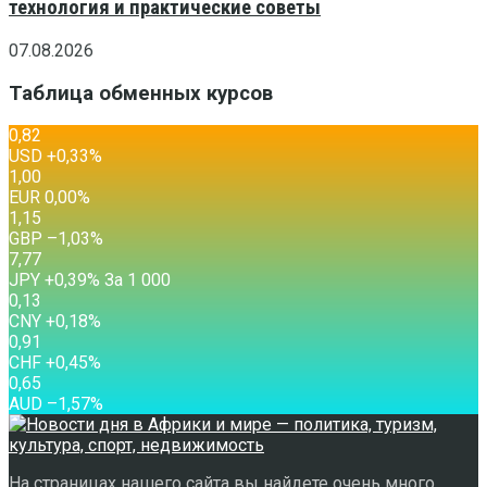
технология и практические советы
07.08.2026
Таблица обменных курсов
0,82
USD
+0,33
%
1,00
EUR
0,00
%
1,15
GBP
–1,03
%
7,77
JPY
+0,39
%
За 1 000
0,13
CNY
+0,18
%
0,91
CHF
+0,45
%
0,65
AUD
–1,57
%
На страницах нашего сайта вы найдете очень много