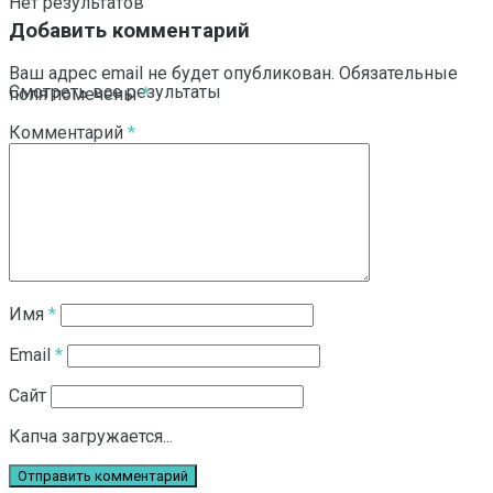
Нет результатов
Добавить комментарий
Ваш адрес email не будет опубликован.
Обязательные
Смотреть все результаты
поля помечены
*
Комментарий
*
Имя
*
Email
*
Сайт
Капча загружается...