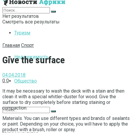
Интернет
Нет результатов
Смотреть все результаты
Туризм
Главная
Спорт
Недвижимость
Give the surface
04.04.2018
0
0
Общество
It may be necessary to wash the deck with a stain and then
clean it with a special whitler-duster for wood.
Give the
surface to dry completely before starting staining or
compaction.
Materials. You can use different types and brands of sealants
or paint. Depending on your choice, you will have to apply the
product with a brush, roller or spray.