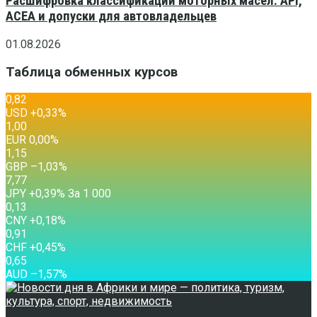
Расшифровка классификаций моторных масел: API,
ACEA и допуски для автовладельцев
01.08.2026
Таблица обменных курсов
0,82
USD
+0,33
%
1,00
EUR
0,00
%
1,15
GBP
–1,03
%
7,77
JPY
+0,39
%
За 1 000
0,13
CNY
+0,18
%
0,91
CHF
+0,45
%
0,65
AUD
–1,57
%