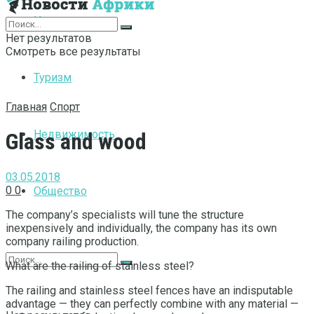
Интернет
Нет результатов
Смотреть все результаты
Туризм
Главная
Спорт
Недвижимость
Glass and wood
03.05.2018
0
0
Общество
The company’s specialists will tune the structure
inexpensively and individually, the company has its own
company railing production.
What are the railing of stainless steel?
The railing and stainless steel fences have an indisputable
advantage — they can perfectly combine with any material —