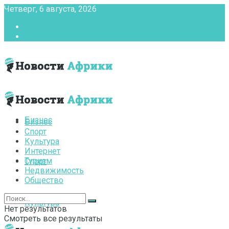
Четверг, 6 августа, 2026
Главная
Контакты
Бизнес
Бизнес
Спорт
Культура
Интернет
Туризм
Спорт
Недвижимость
Общество
Культура
Нет результатов
Смотреть все результаты