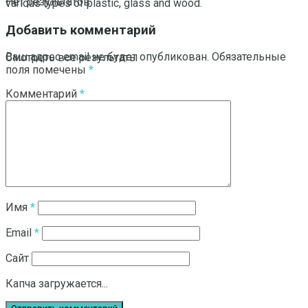
Нет результатов
various types of plastic, glass and wood.
Добавить комментарий
Ваш адрес email не будет опубликован.
Обязательные
Смотреть все результаты
поля помечены
*
Комментарий
*
Имя
*
Email
*
Сайт
Капча загружается...