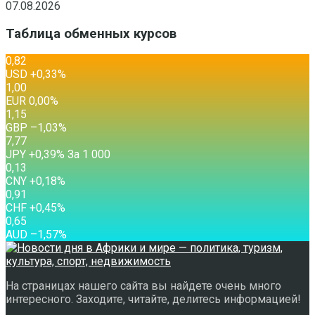
07.08.2026
Таблица обменных курсов
0,82
USD
+0,33
%
1,00
EUR
0,00
%
1,15
GBP
–1,03
%
7,77
JPY
+0,39
%
За 1 000
0,13
CNY
+0,18
%
0,91
CHF
+0,45
%
0,65
AUD
–1,57
%
На страницах нашего сайта вы найдете очень много
интересного. Заходите, читайте, делитесь информацией!