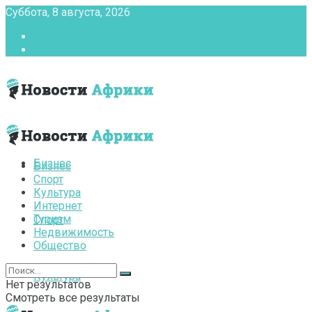
Суббота, 8 августа, 2026
Главная
Контакты
Бизнес
Бизнес
Спорт
Культура
Интернет
Туризм
Спорт
Недвижимость
Общество
Культура
Нет результатов
Смотреть все результаты