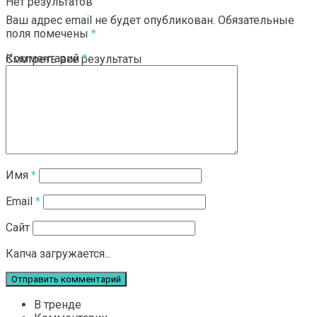
Нет результатов
Ваш адрес email не будет опубликован.
Обязательные
поля помечены
*
Комментарий
*
Смотреть все результаты
Имя
*
Email
*
Сайт
Капча загружается...
В тренде