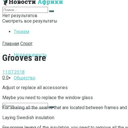
Интернет
Нет результатов
Смотреть все результаты
Туризм
Главная
Спорт
Недвижимость
Grooves are
11.07.2018
0
0
Общество
Adjust or replace all accessories
Maybe you need to replace the window glass
For sealing all the seams that are located between frames and
Laying Swedish insulation
For proper laying of the insulation, you need to remove all the