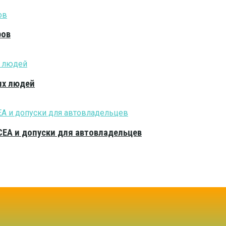
ров
ых людей
CEA и допуски для автовладельцев