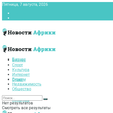
Пятница, 7 августа, 2026
Главная
Контакты
Бизнес
Бизнес
Спорт
Культура
Интернет
Туризм
Спорт
Недвижимость
Общество
Культура
Нет результатов
Смотреть все результаты