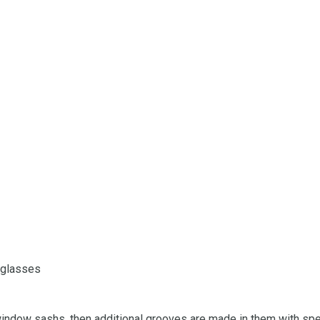
 glasses
 window sashs, then additional grooves are made in them with speci