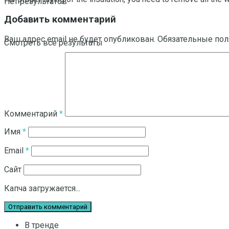
Нет результатов
Добавить комментарий
Ваш адрес email не будет опубликован.
Обязательные по
Смотреть все результаты
Комментарий
*
Имя
*
Email
*
Сайт
Капча загружается...
В тренде