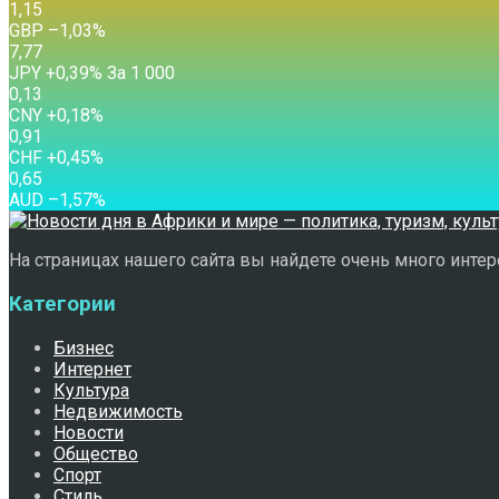
1,15
GBP
–1,03
%
7,77
JPY
+0,39
%
За 1 000
0,13
CNY
+0,18
%
0,91
CHF
+0,45
%
0,65
AUD
–1,57
%
На страницах нашего сайта вы найдете очень много интере
Категории
Бизнес
Интернет
Культура
Недвижимость
Новости
Общество
Спорт
Стиль