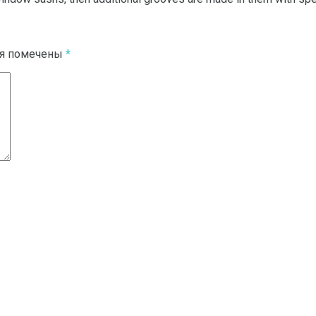
ля помечены
*