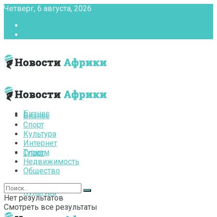
Четверг, 6 августа, 2026
Главная
Контакты
Бизнес
Бизнес
Спорт
Культура
Интернет
Туризм
Спорт
Недвижимость
Общество
Культура
Нет результатов
Смотреть все результаты