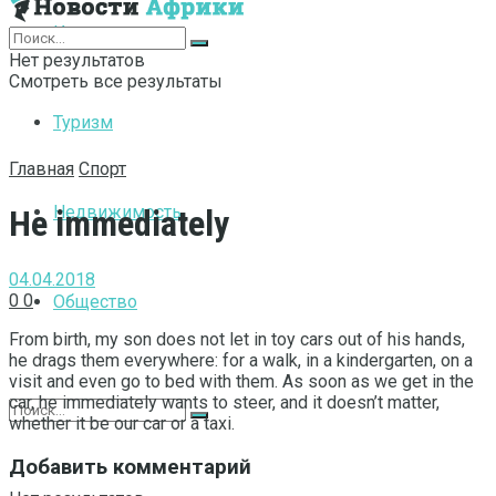
Интернет
Нет результатов
Смотреть все результаты
Туризм
Главная
Спорт
Недвижимость
He immediately
04.04.2018
0
0
Общество
From birth, my son does not let in toy cars out of his hands,
he drags them everywhere: for a walk, in a kindergarten, on a
visit and even go to bed with them.
As soon as we get in the
car, he immediately wants to steer, and it doesn’t matter,
whether it be our car or a taxi.
Добавить комментарий