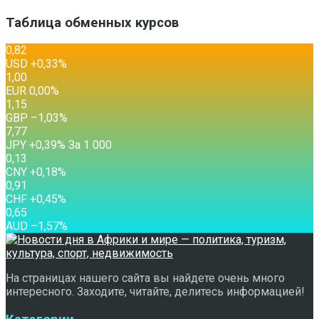
Таблица обменных курсов
0,82
USD
+0,33
%
1,00
EUR
0,00
%
1,15
GBP
–1,03
%
7,77
JPY
+0,39
%
За 1 000
0,13
CNY
+0,18
%
0,91
CHF
+0,45
%
0,65
AUD
–1,57
%
На страницах нашего сайта вы найдете очень много
интересного. Заходите, читайте, делитесь информацией!