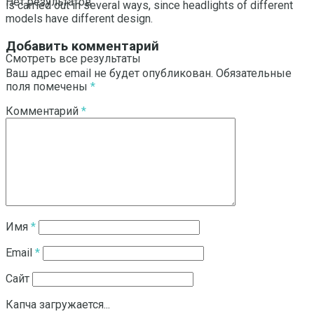
Нет результатов
is carried out in several ways, since headlights of different
models have different design.
Добавить комментарий
Смотреть все результаты
Ваш адрес email не будет опубликован.
Обязательные
поля помечены
*
Комментарий
*
Имя
*
Email
*
Сайт
Капча загружается...