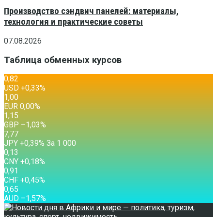
Производство сэндвич панелей: материалы,
технология и практические советы
07.08.2026
Таблица обменных курсов
0,82
USD
+0,33
%
1,00
EUR
0,00
%
1,15
GBP
–1,03
%
7,77
JPY
+0,39
%
За 1 000
0,13
CNY
+0,18
%
0,91
CHF
+0,45
%
0,65
AUD
–1,57
%