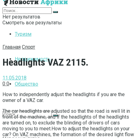
Интернет
Нет результатов
Смотреть все результаты
Туризм
Главная
Спорт
Недвижимость
Headlights VAZ 2115.
11.05.2018
0
0
Общество
How to independently adjust the headlights if you are the
owner of a VAZ car.
The car headlights are adjusted so that the road is well lit in
front of the machine, and if the headlights of the headlights
are turned on, to exclude the blinding of drivers of cars
moving to you to meet.How to adjust the headlights on your
car? On VAZ machines, the formation of the desired light flow