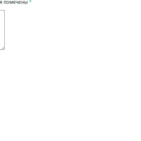
ля помечены
*