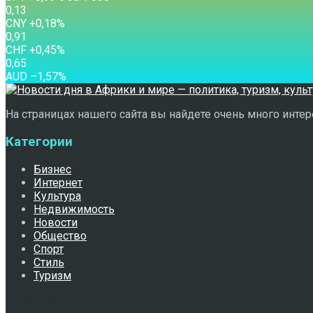
0,13
CNY
+0,18
%
0,91
CHF
+0,45
%
0,65
AUD
–1,57
%
На страницах нашего сайта вы найдете очень много интере
Категории
Бизнес
Интернет
Культура
Недвижимость
Новости
Общество
Спорт
Стиль
Туризм
Свежее