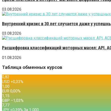
03.08.2026
Внутренний кризис в 30 лет случается даже у успешн
03.08.2026
Расшифровка классификаций моторных масел: API, A
01.08.2026
Таблица обменных курсов
0,82
USD
+0,33
%
1,00
EUR
0,00
%
1,15
GBP
–1,03
%
7,77
JPY
+0,39
%
За 1 000