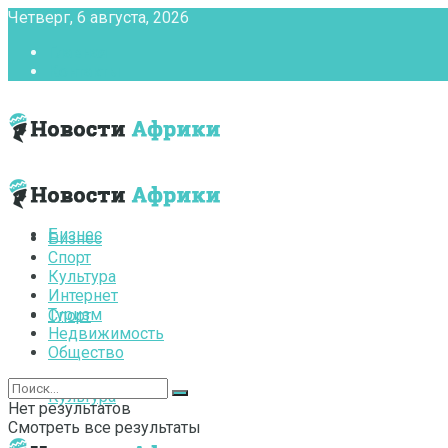
Четверг, 6 августа, 2026
Главная
Контакты
Бизнес
Бизнес
Спорт
Культура
Интернет
Туризм
Спорт
Недвижимость
Общество
Культура
Нет результатов
Смотреть все результаты