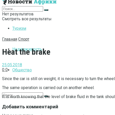
Интернет
Нет результатов
Смотреть все результаты
Туризм
Главная
Спорт
Недвижимость
Heat the brake
25.05.2018
0
0
Общество
Since the car is still on weight, it is necessary to turn the whee
The same operation is carried out on another wheel.
It is worth knowing that the level of brake fluid in the tank sho
Добавить комментарий