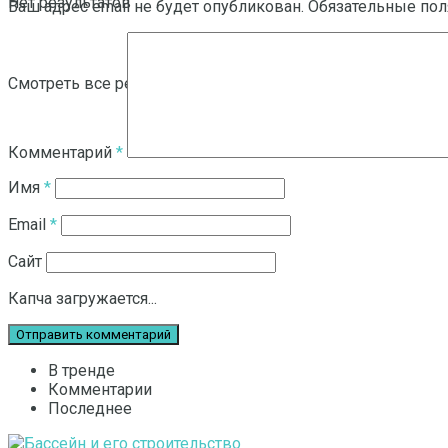
Нет результатов
Ваш адрес email не будет опубликован.
Обязательные по
Смотреть все результаты
Комментарий
*
Имя
*
Email
*
Сайт
Капча загружается...
В тренде
Комментарии
Последнее