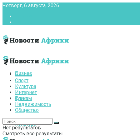
Четверг, 6 августа, 2026
Главная
Контакты
Бизнес
Бизнес
Спорт
Культура
Интернет
Туризм
Спорт
Недвижимость
Общество
Культура
Нет результатов
Смотреть все результаты