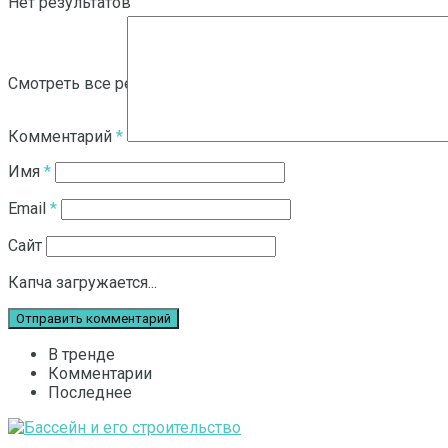
Нет результатов
Смотреть все результаты
Комментарий
*
Имя
*
Email
*
Сайт
Капча загружается...
В тренде
Комментарии
Последнее