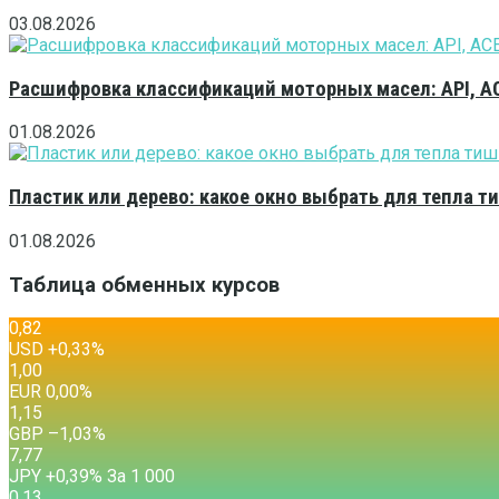
03.08.2026
Расшифровка классификаций моторных масел: API, A
01.08.2026
Пластик или дерево: какое окно выбрать для тепла 
01.08.2026
Таблица обменных курсов
0,82
USD
+0,33
%
1,00
EUR
0,00
%
1,15
GBP
–1,03
%
7,77
JPY
+0,39
%
За 1 000
0,13