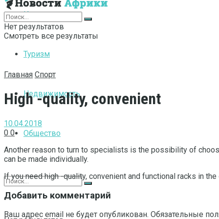
Интернет
Нет результатов
Смотреть все результаты
Туризм
Главная
Спорт
Недвижимость
High -quality, convenient
10.04.2018
0
0
Общество
Another reason to turn to specialists is the possibility of choos
can be made individually.
If you need high -quality, convenient and functional racks in th
Добавить комментарий
Ваш адрес email не будет опубликован.
Обязательные по