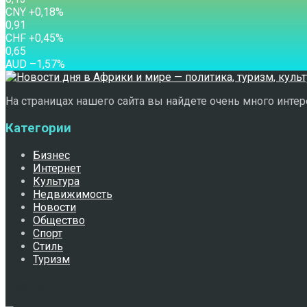
CNY
+0,18
%
0,91
CHF
+0,45
%
0,65
AUD
–1,57
%
На страницах нашего сайта вы найдете очень много интере
Категории
Бизнес
Интернет
Культура
Недвижимость
Новости
Общество
Спорт
Стиль
Туризм
Свежее