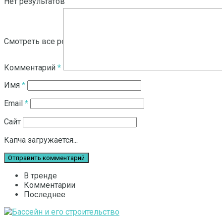
Нет результатов
Смотреть все результаты
Комментарий
*
Имя
*
Email
*
Сайт
Капча загружается...
В тренде
Комментарии
Последнее