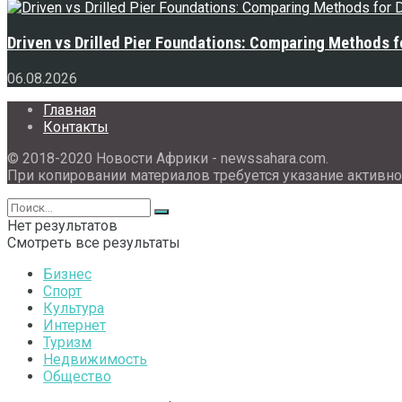
Driven vs Drilled Pier Foundations: Comparing Methods f
06.08.2026
Главная
Контакты
© 2018-2020 Новости Африки - newssahara.com.
При копировании материалов требуется указание активно
Нет результатов
Смотреть все результаты
Бизнес
Спорт
Культура
Интернет
Туризм
Недвижимость
Общество