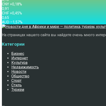
CNY
+0,18
%
0,91
CHF
+0,45
%
0,65
AUD
–1,57
%
На страницах нашего сайта вы найдете очень много интере
Категории
Бизнес
Интернет
Культура
Недвижимость
Новости
Общество
Спорт
Стиль
Туризм
Свежее