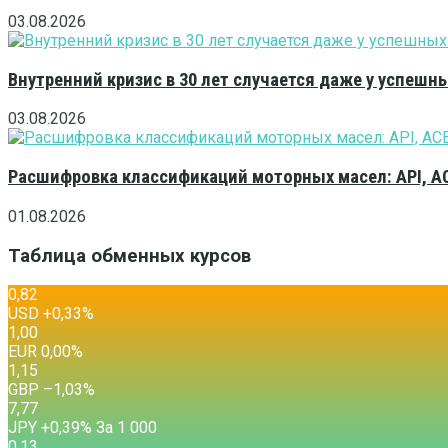
03.08.2026
Внутренний кризис в 30 лет случается даже у успешн
03.08.2026
Расшифровка классификаций моторных масел: API, A
01.08.2026
Таблица обменных курсов
0,82
USD
+0,33
%
1,00
EUR
0,00
%
1,15
GBP
–1,03
%
7,77
JPY
+0,39
%
За 1 000
0,13