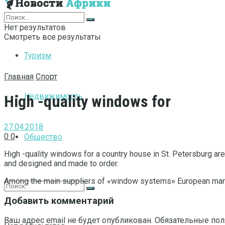
Интернет
Нет результатов
Смотреть все результаты
Туризм
Главная
Спорт
Недвижимость
High -quality windows for
27.04.2018
0
0
Общество
High -quality windows for a country house in St.
Petersburg are
and designed and made to order.
Among the main suppliers of «window systems» European manufa
Добавить комментарий
Ваш адрес email не будет опубликован.
Обязательные по