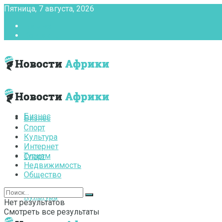
Пятница, 7 августа, 2026
Главная
Контакты
Бизнес
Бизнес
Спорт
Культура
Интернет
Туризм
Спорт
Недвижимость
Общество
Культура
Нет результатов
Смотреть все результаты