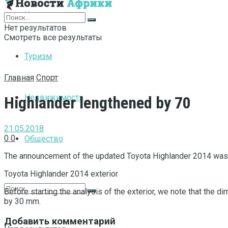
Интернет
Нет результатов
Смотреть все результаты
Туризм
Главная
Спорт
Недвижимость
Highlander lengthened by 70
21.05.2018
0
0
Общество
The announcement of the updated Toyota Highlander 2014 was he
Toyota Highlander 2014 exterior
Before starting the analysis of the exterior, we note that th
by 30 mm.
Добавить комментарий