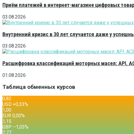
Приём платежей в интернет-магазине цифровых това
03.08.2026
Внутренний кризис в 30 лет случается даже у успешн
03.08.2026
Расшифровка классификаций моторных масел: API, A
01.08.2026
Таблица обменных курсов
0,82
USD
+0,33
%
1,00
EUR
0,00
%
1,15
GBP
–1,03
%
7,77