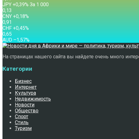
JPY
+0,39
%
За 1 000
0,13
CNY
+0,18
%
0,91
CHF
+0,45
%
0,65
AUD
–1,57
%
На страницах нашего сайта вы найдете очень много интере
Категории
Бизнес
Интернет
Культура
Недвижимость
Новости
Общество
Спорт
Стиль
Туризм