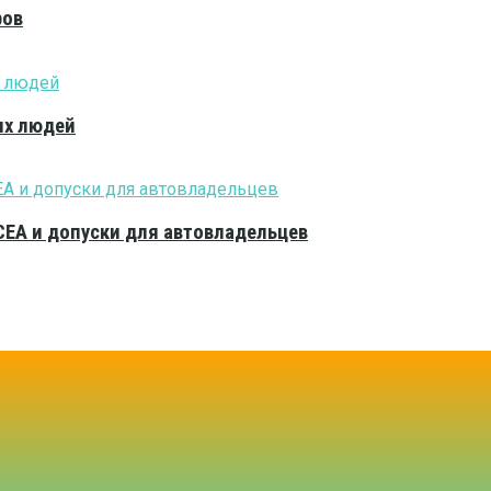
ров
ых людей
CEA и допуски для автовладельцев