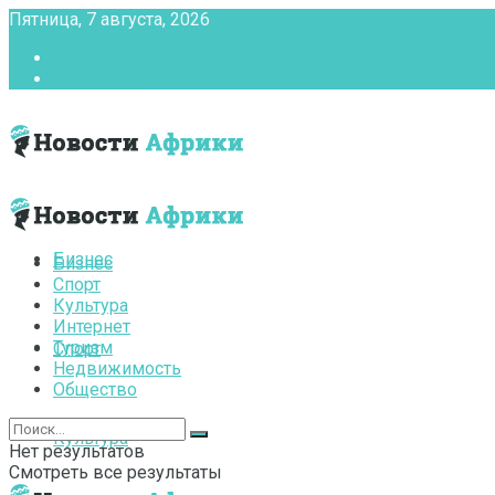
Пятница, 7 августа, 2026
Главная
Контакты
Бизнес
Бизнес
Спорт
Культура
Интернет
Туризм
Спорт
Недвижимость
Общество
Культура
Нет результатов
Смотреть все результаты