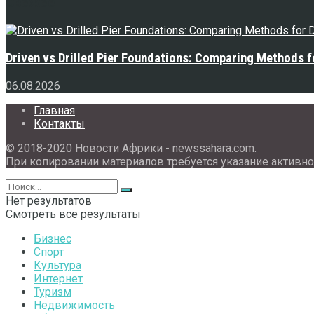
Свежее
Driven vs Drilled Pier Foundations: Comparing Methods f
06.08.2026
Главная
Контакты
© 2018-2020 Новости Африки - newssahara.com.
При копировании материалов требуется указание активно
Нет результатов
Смотреть все результаты
Бизнес
Спорт
Культура
Интернет
Туризм
Недвижимость