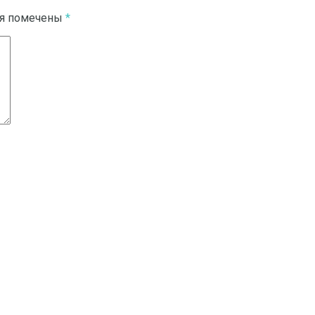
ля помечены
*