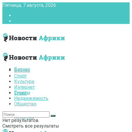
Пятница, 7 августа, 2026
Главная
Контакты
Бизнес
Бизнес
Спорт
Культура
Интернет
Туризм
Спорт
Недвижимость
Общество
Культура
Нет результатов
Смотреть все результаты