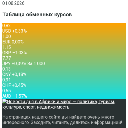
01.08.2026
Таблица обменных курсов
0,82
USD
+0,33
%
1,00
EUR
0,00
%
1,15
GBP
–1,03
%
7,77
JPY
+0,39
%
За 1 000
0,13
CNY
+0,18
%
0,91
CHF
+0,45
%
0,65
AUD
–1,57
%
На страницах нашего сайта вы найдете очень много
интересного. Заходите, читайте, делитесь информацией!