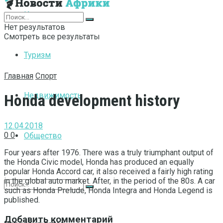
Интернет
Нет результатов
Смотреть все результаты
Туризм
Главная
Спорт
Недвижимость
Honda development history
12.04.2018
0
0
Общество
Four years after 1976. There was a truly triumphant output of
the Honda Civic model, Honda has produced an equally
popular Honda Accord car, it also received a fairly high rating
in the global auto market.
After, in the period of the 80s. A car
such as Honda Prelude, Honda Integra and Honda Legend is
published.
Добавить комментарий