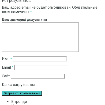
Нет результатов
Ваш адрес email не будет опубликован.
Обязательные
поля помечены
*
Смотреть все результаты
Комментарий
*
Имя
*
Email
*
Сайт
Капча загружается...
В тренде