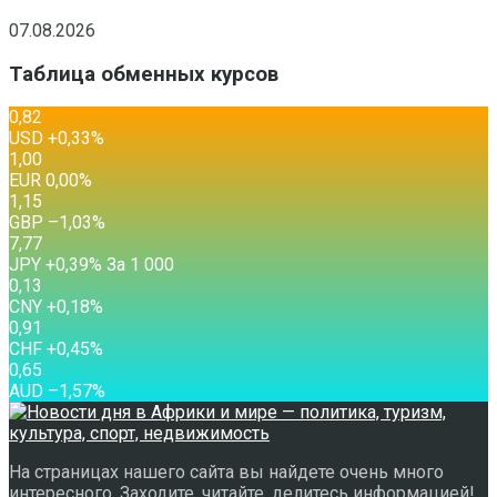
07.08.2026
Таблица обменных курсов
0,82
USD
+0,33
%
1,00
EUR
0,00
%
1,15
GBP
–1,03
%
7,77
JPY
+0,39
%
За 1 000
0,13
CNY
+0,18
%
0,91
CHF
+0,45
%
0,65
AUD
–1,57
%
На страницах нашего сайта вы найдете очень много
интересного. Заходите, читайте, делитесь информацией!