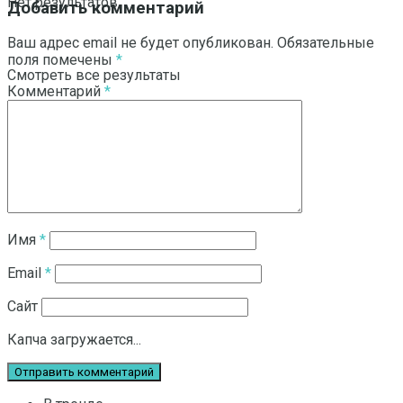
Нет результатов
Добавить комментарий
Ваш адрес email не будет опубликован.
Обязательные
поля помечены
*
Смотреть все результаты
Комментарий
*
Имя
*
Email
*
Сайт
Капча загружается...