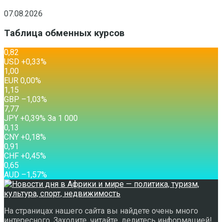
07.08.2026
Таблица обменных курсов
0,82
USD
+0,33
%
1,00
EUR
0,00
%
1,15
GBP
–1,03
%
7,77
JPY
+0,39
%
За 1 000
0,13
CNY
+0,18
%
0,91
CHF
+0,45
%
0,65
AUD
–1,57
%
На страницах нашего сайта вы найдете очень много
интересного. Заходите, читайте, делитесь информацией!