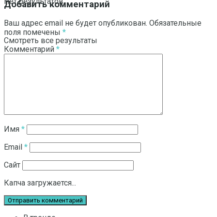
Нет результатов
Добавить комментарий
Ваш адрес email не будет опубликован.
Обязательные
поля помечены
*
Смотреть все результаты
Комментарий
*
Имя
*
Email
*
Сайт
Капча загружается...