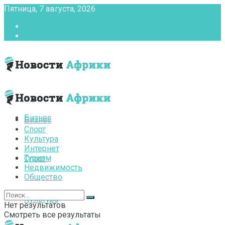
Пятница, 7 августа, 2026
Главная
Контакты
Бизнес
Бизнес
Спорт
Культура
Интернет
Туризм
Спорт
Недвижимость
Общество
Культура
Нет результатов
Смотреть все результаты