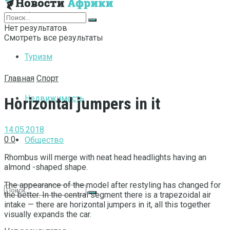
Интернет
Нет результатов
Смотреть все результаты
Туризм
Главная
Спорт
Недвижимость
Horizontal jumpers in it
14.05.2018
0
0
Общество
Rhombus will merge with neat head headlights having an
almond -shaped shape.
The appearance of the model after restyling has changed for
the better. In the central segment there is a trapezoidal air
intake — there are horizontal jumpers in it, all this together
visually expands the car.