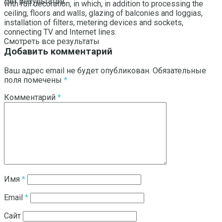
Нет результатов
with full decoration, in which, in addition to processing the
ceiling, floors and walls, glazing of balconies and loggias,
installation of filters, metering devices and sockets,
connecting TV and Internet lines.
Смотреть все результаты
Добавить комментарий
Ваш адрес email не будет опубликован.
Обязательные
поля помечены
*
Комментарий
*
Имя
*
Email
*
Сайт