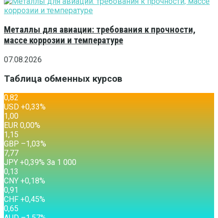
Металлы для авиации: требования к прочности,
массе коррозии и температуре
07.08.2026
Таблица обменных курсов
0,82
USD
+0,33
%
1,00
EUR
0,00
%
1,15
GBP
–1,03
%
7,77
JPY
+0,39
%
За 1 000
0,13
CNY
+0,18
%
0,91
CHF
+0,45
%
0,65
AUD
–1,57
%