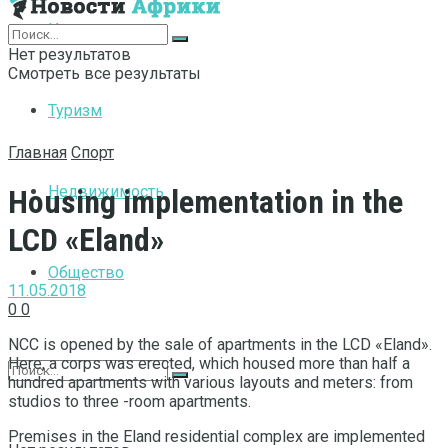
Интернет
Нет результатов
Смотреть все результаты
Туризм
Главная
Спорт
Недвижимость
Housing implementation in the
LCD «Eland»
Общество
11.05.2018
0
0
NCC is opened by the sale of apartments in the LCD «Eland».
Here, a corps was erected, which housed more than half a
hundred apartments with various layouts and meters: from
studios to three -room apartments.
Premises in the Eland residential complex are implemented