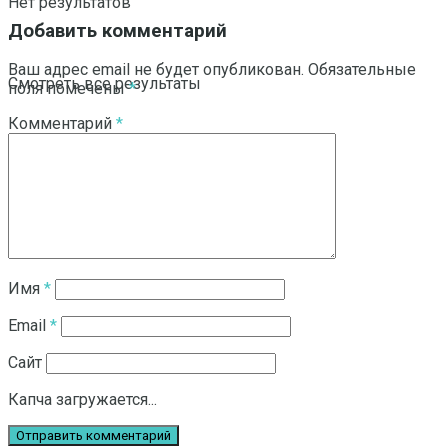
Нет результатов
Добавить комментарий
Ваш адрес email не будет опубликован.
Обязательные
Смотреть все результаты
поля помечены
*
Комментарий
*
Имя
*
Email
*
Сайт
Капча загружается...