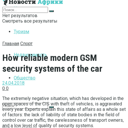
Интернет
Нет результатов
Смотреть все результаты
Туризм
Главная
Спорт
Недвижимость
How reliable modern GSM
security systems of the car
Общество
24.04.2018
0
0
The extremely negative situation, which has developed in the
open spaces of the CIS with theft of vehicles, is aggravated
every year.
Experts explain this state of affairs as a whole set
of factors: the lack of liability of state bodies in the field of
control over car traffic, the carelessness of transport owners,
and a low level of quality of security systems.