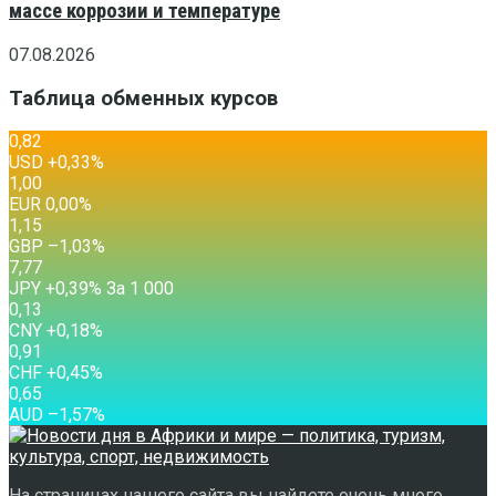
массе коррозии и температуре
07.08.2026
Таблица обменных курсов
0,82
USD
+0,33
%
1,00
EUR
0,00
%
1,15
GBP
–1,03
%
7,77
JPY
+0,39
%
За 1 000
0,13
CNY
+0,18
%
0,91
CHF
+0,45
%
0,65
AUD
–1,57
%
На страницах нашего сайта вы найдете очень много