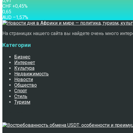
0,91
CHF
+0,45
%
0,65
AUD
–1,57
%
На страницах нашего сайта вы найдете очень много интере
Категории
Бизнес
Интернет
Культура
Недвижимость
Новости
Общество
Спорт
Стиль
Туризм
Свежее