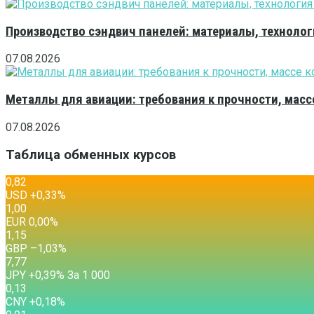
Производство сэндвич панелей: материалы, технолог
07.08.2026
Металлы для авиации: требования к прочности, масс
07.08.2026
Таблица обменных курсов
0,82
USD
+0,33
%
1,00
EUR
0,00
%
1,15
GBP
–1,03
%
7,77
JPY
+0,39
%
За 1 000
0,13
CNY
+0,18
%