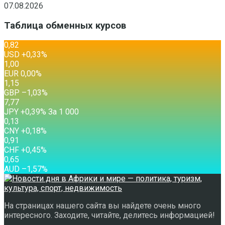
07.08.2026
Таблица обменных курсов
0,82
USD
+0,33
%
1,00
EUR
0,00
%
1,15
GBP
–1,03
%
7,77
JPY
+0,39
%
За 1 000
0,13
CNY
+0,18
%
0,91
CHF
+0,45
%
0,65
AUD
–1,57
%
На страницах нашего сайта вы найдете очень много
интересного. Заходите, читайте, делитесь информацией!