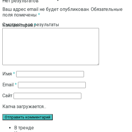
Нет результатов
Ваш адрес email не будет опубликован.
Обязательные
поля помечены
*
Смотреть все результаты
Комментарий
*
Имя
*
Email
*
Сайт
Капча загружается...
В тренде