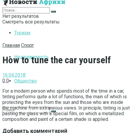
Интернет
Нет результатов
Смотреть все результаты
Туризм
Главная
Спорт
Недвижимость
How to tune the car yourself
16.04.2018
0
0
Общество
For a modern person who spends most of the time in a car,
tinting performs quite a lot of functions, the main of which is
protecting the eyes from the sun and those who are inside
the machine from extraneous views.
In principle, tinting is just
pasting the glass with a special film, on which a metallized
composition and paint of a certain shade is applied.
Добавить комментарий