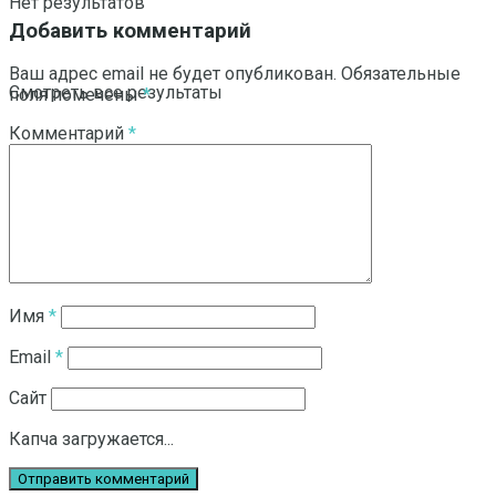
Нет результатов
Добавить комментарий
Ваш адрес email не будет опубликован.
Обязательные
Смотреть все результаты
поля помечены
*
Комментарий
*
Имя
*
Email
*
Сайт
Капча загружается...