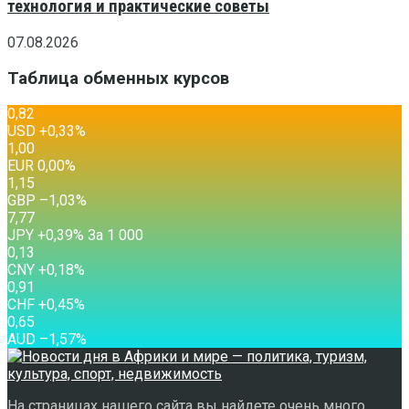
технология и практические советы
07.08.2026
Таблица обменных курсов
0,82
USD
+0,33
%
1,00
EUR
0,00
%
1,15
GBP
–1,03
%
7,77
JPY
+0,39
%
За 1 000
0,13
CNY
+0,18
%
0,91
CHF
+0,45
%
0,65
AUD
–1,57
%
На страницах нашего сайта вы найдете очень много