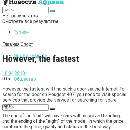
Интернет
Нет результатов
Смотреть все результаты
Туризм
Главная
Спорт
Недвижимость
However, the fastest
18.04.2018
0
0
Общество
However, the fastest will find such a door via the Internet.
To
search for the door on Peugeot 407, you need to visit special
services that provide the service for searching for spare
parts.
The end of the “unit” will have cars with improved handling,
and the ending of the “eight” of the model, in which the price
combines the price, quality and status in the best way.