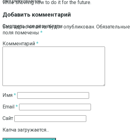
Нет результатов
while showing how to do it for the future.
Добавить комментарий
Смотреть все результаты
Ваш адрес email не будет опубликован.
Обязательные
поля помечены
*
Комментарий
*
Имя
*
Email
*
Сайт
Капча загружается...