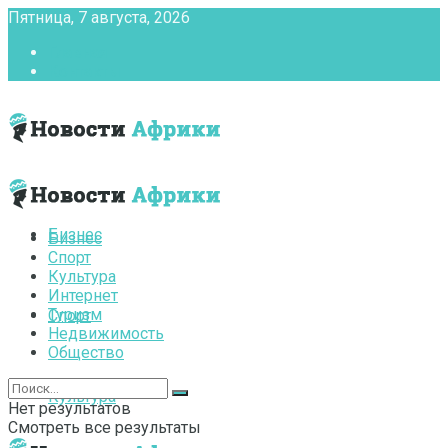
Пятница, 7 августа, 2026
Главная
Контакты
Бизнес
Бизнес
Спорт
Культура
Интернет
Туризм
Спорт
Недвижимость
Общество
Культура
Нет результатов
Смотреть все результаты