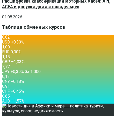
Расшифровка классификаций моторных масел: API,
ACEA и допуски для автовладельцев
01.08.2026
Таблица обменных курсов
0,82
USD
+0,33
%
1,00
EUR
0,00
%
1,15
GBP
–1,03
%
7,77
JPY
+0,39
%
За 1 000
0,13
CNY
+0,18
%
0,91
CHF
+0,45
%
0,65
AUD
–1,57
%