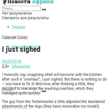
Интернет
Нет результатов
Смотреть все результаты
Туризм
Главная
Спорт
Недвижимость
I just sighed
30.05.2018
0
0
Общество
I honestly say, imagining what will become with the kitchen
after such a “overhaul”, I just sighed.
But there is nothing to do
— you have to fix it! And now, after thinking a little, they
decided to rearrange the washing machine, which they
managed quite quickly.
The guy from the Technmaster a little adjusted the laundered
attachments of the legs (they have removable my model),