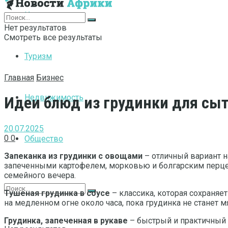
Интернет
Нет результатов
Смотреть все результаты
Туризм
Главная
Бизнес
Недвижимость
Идеи блюд из грудинки для сы
20.07.2025
0
0
Общество
Запеканка из грудинки с овощами
– отличный вариант н
запеченными картофелем, морковью и болгарским перцем.
семейного вечера.
Тушеная грудинка в соусе
– классика, которая сохраняет
на медленном огне около часа, пока грудинка не станет
Грудинка, запеченная в рукаве
– быстрый и практичный 