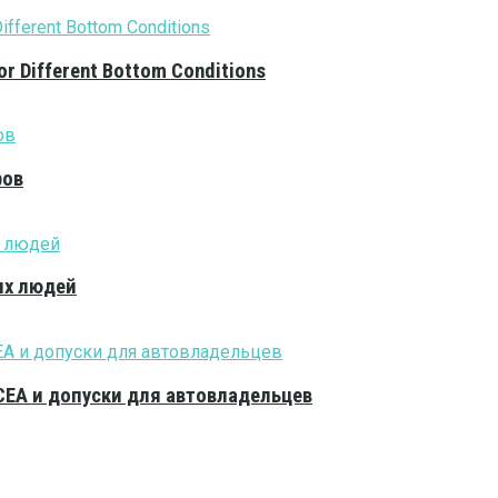
or Different Bottom Conditions
ров
ых людей
CEA и допуски для автовладельцев