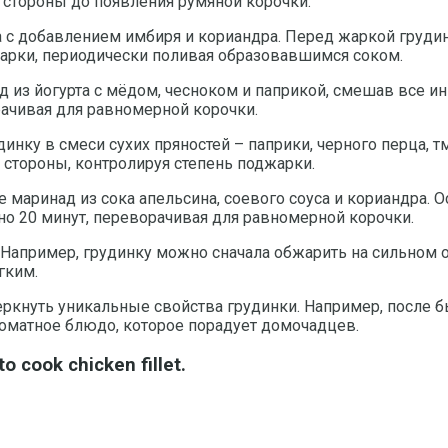
й стороны до появления румяной корочки.
 с добавлением имбиря и кориандра. Перед жаркой грудин
арки, периодически поливая образовавшимся соком.
д из йогурта с мёдом, чесноком и паприкой, смешав все ин
рачивая для равномерной корочки.
инку в смеси сухих пряностей – паприки, черного перца, 
 стороны, контролируя степень поджарки.
маринад из сока апельсина, соевого соуса и кориандра. Ос
но 20 минут, переворачивая для равномерной корочки.
Например, грудинку можно сначала обжарить на сильном ог
гким.
ркнуть уникальные свойства грудинки. Например, после б
роматное блюдо, которое порадует домочадцев.
 cook chicken fillet.