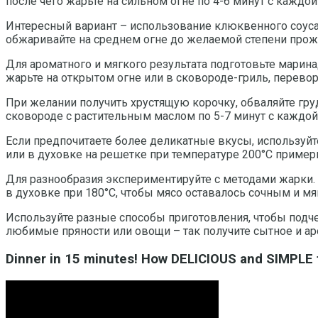
после чего жарьте на сильном огне по 4-6 минут с каждо
Интересный вариант – использование клюквенного соуса
обжаривайте на среднем огне до желаемой степени прож
Для ароматного и мягкого результата подготовьте марина
жарьте на открытом огне или в сковороде-гриль, перево
При желании получить хрустящую корочку, обваляйте груд
сковороде с растительным маслом по 5-7 минут с каждой
Если предпочитаете более деликатные вкусы, используйте 
или в духовке на решетке при температуре 200°С пример
Для разнообразия экспериментируйте с методами жарки. 
в духовке при 180°C, чтобы мясо оставалось сочным и мя
Используйте разные способы приготовления, чтобы подче
любимые пряности или овощи – так получите сытное и а
Dinner in 15 minutes! How DELICIOUS and SIMPLE to