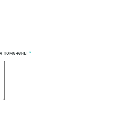
ля помечены
*