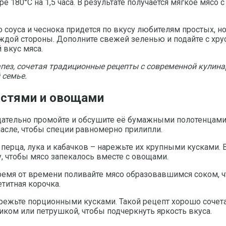
ре 180°C на 1,5 часа. В результате получается мягкое мясо
 соуса и чеснока придется по вкусу любителям простых, 
аждой стороны. Дополните свежей зеленью и подайте с хр
 вкус мяса.
апез, сочетая традиционные рецепты с современной кулин
 семье.
остями и овощами
ательно промойте и обсушите её бумажными полотенцами.
асле, чтобы специи равномерно прилипли.
 перца, лука и кабачков – нарежьте их крупными кусками.
, чтобы мясо запекалось вместе с овощами.
 Время от времени поливайте мясо образовавшимся соком, 
титная корочка.
нарежьте порционными кусками. Такой рецепт хорошо соч
иком или петрушкой, чтобы подчеркнуть яркость вкуса.