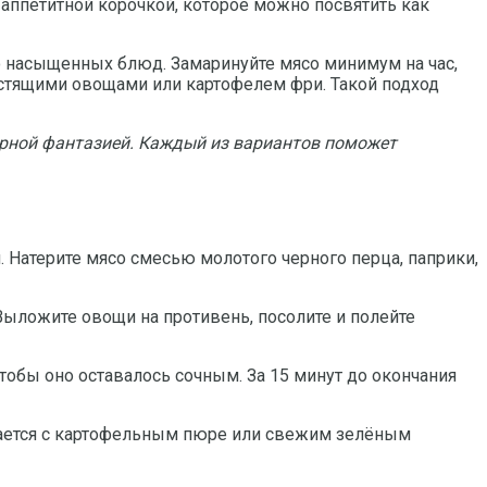
 с аппетитной корочкой, которое можно посвятить как
но насыщенных блюд. Замаринуйте мясо минимум на час,
устящими овощами или картофелем фри. Такой подход
арной фантазией. Каждый из вариантов поможет
 Натерите мясо смесью молотого черного перца, паприки,
 Выложите овощи на противень, посолите и полейте
чтобы оно оставалось сочным. За 15 минут до окончания
етается с картофельным пюре или свежим зелёным