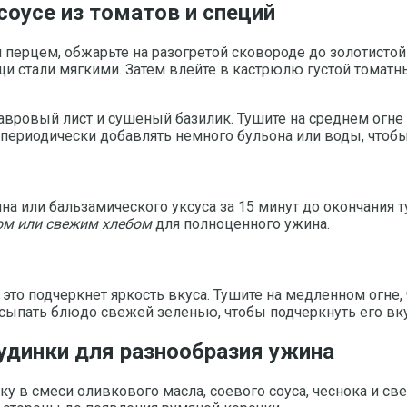
соусе из томатов и специй
и перцем, обжарьте на разогретой сковороде до золотисто
щи стали мягкими. Затем влейте в кастрюлю густой томат
лавровый лист и сушеный базилик. Тушите на среднем огне 
 периодически добавлять немного бульона или воды, чтоб
на или бальзамического уксуса за 15 минут до окончания 
ом или свежим хлебом
для полноценного ужина.
то подчеркнет яркость вкуса. Тушите на медленном огне,
сыпать блюдо свежей зеленью, чтобы подчеркнуть его вку
удинки для разнообразия ужина
 в смеси оливкового масла, соевого соуса, чеснока и свеж