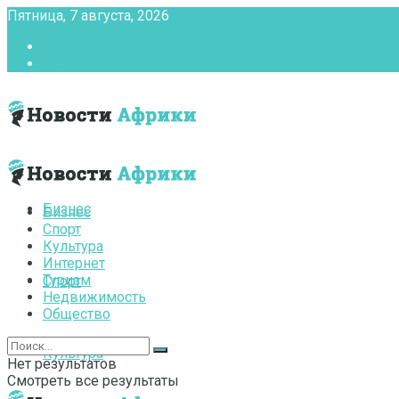
Пятница, 7 августа, 2026
Главная
Контакты
Бизнес
Бизнес
Спорт
Культура
Интернет
Туризм
Спорт
Недвижимость
Общество
Культура
Нет результатов
Смотреть все результаты