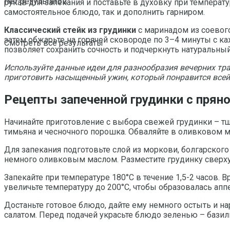
Нет результатов
рукав для запекания и поставьте в духовку при температу
самостоятельное блюдо, так и дополнить гарниром.
Классический стейк из грудинки
с маринадом из соевого
затем обжарьте на горячей сковороде по 3–4 минуты с к
Смотреть все результаты
позволяет сохранить сочность и подчеркнуть натуральный
Используйте данные идеи для разнообразия вечерних тр
приготовить насыщенный ужин, который понравится всей
Рецепты запеченной грудинки с прян
Начинайте приготовление с выбора свежей грудинки – тщ
тимьяна и чесночного порошка. Обваляйте в оливковом м
Для запекания подготовьте слой из моркови, болгарского
немного оливковым маслом. Разместите грудинку сверху
Запекайте при температуре 180°C в течение 1,5-2 часов.
увеличьте температуру до 200°C, чтобы образовалась аппе
Достаньте готовое блюдо, дайте ему немного остыть и 
салатом. Перед подачей украсьте блюдо зеленью – базил