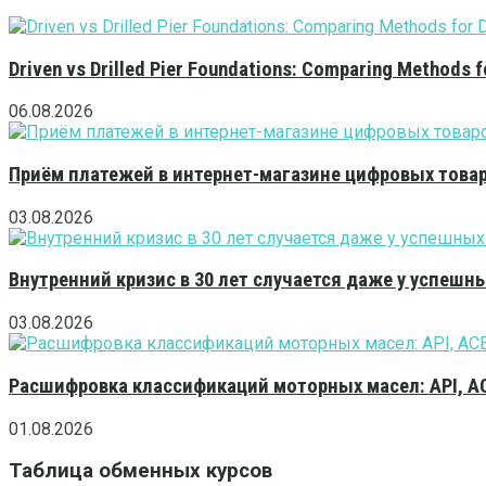
Driven vs Drilled Pier Foundations: Comparing Methods f
06.08.2026
Приём платежей в интернет-магазине цифровых това
03.08.2026
Внутренний кризис в 30 лет случается даже у успешн
03.08.2026
Расшифровка классификаций моторных масел: API, A
01.08.2026
Таблица обменных курсов