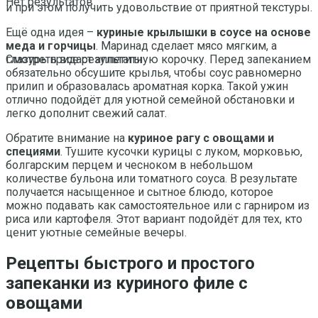
Нет результатов
и при этом получить удовольствие от приятной текстуры.
Ещё одна идея –
куриные крылышки в соусе на основе
меда и горчицы
. Маринад сделает мясо мягким, а
глазурь придаст аппетитную корочку. Перед запеканием
Смотреть все результаты
обязательно обсушите крылья, чтобы соус равномерно
прилип и образовалась ароматная корка. Такой ужин
отлично подойдёт для уютной семейной обстановки и
легко дополнит свежий салат.
Обратите внимание на
куриное рагу с овощами и
специями
. Тушите кусочки курицы с луком, морковью,
болгарским перцем и чесноком в небольшом
количестве бульона или томатного соуса. В результате
получается насыщенное и сытное блюдо, которое
можно подавать как самостоятельное или с гарниром из
риса или картофеля. Этот вариант подойдёт для тех, кто
ценит уютные семейные вечеры.
Рецепты быстрого и простого
запеканки из куриного филе с
овощами