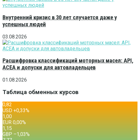
Внутренний кризис в 30 лет случается даже у
успешных людей
03.08.2026
Расшифровка классификаций моторных масел: API,
ACEA и допуски для автовладельцев
01.08.2026
Таблица обменных курсов
0,82
USD
+0,33
%
1,00
EUR
0,00
%
1,15
GBP
–1,03
%