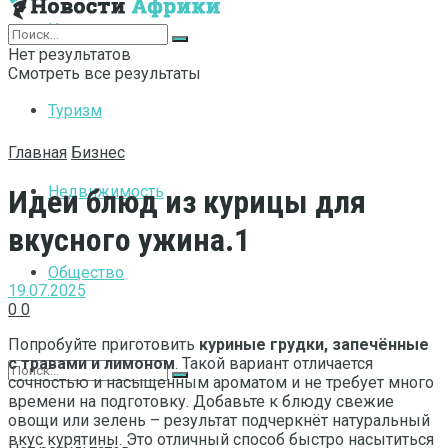
Интернет
Нет результатов
Смотреть все результаты
Туризм
Главная
Бизнес
Недвижимость
Идеи блюд из курицы для
вкусного ужина.1
Общество
19.07.2025
0
0
Попробуйте приготовить
куриные грудки, запечённые
с травами и лимоном
. Такой вариант отличается
сочностью и насыщенным ароматом и не требует много
времени на подготовку. Добавьте к блюду свежие
овощи или зелень – результат подчеркнёт натуральный
вкус курятины. Это отличный способ быстро насытиться