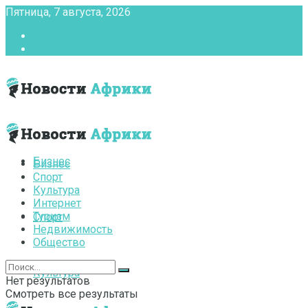
Пятница, 7 августа, 2026
Главная
Контакты
Бизнес
Бизнес
Спорт
Культура
Интернет
Туризм
Спорт
Недвижимость
Общество
Культура
Нет результатов
Смотреть все результаты