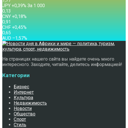
7,77
JPY
+0,39
%
За 1 000
0,13
CNY
+0,18
%
0,91
CHF
+0,45
%
0,65
AUD
–1,57
%
На страницах нашего сайта вы найдете очень много
интересного. Заходите, читайте, делитесь информацией!
Категории
Бизнес
Интернет
Культура
Недвижимость
Новости
Общество
Спорт
Стиль