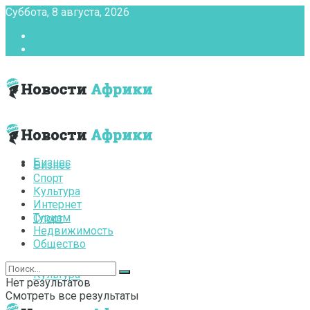
Суббота, 8 августа, 2026
Главная
Контакты
Бизнес
Бизнес
Спорт
Культура
Интернет
Туризм
Спорт
Недвижимость
Общество
Культура
Нет результатов
Смотреть все результаты