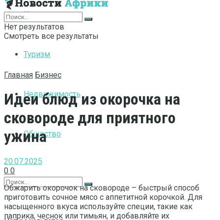
Интернет
Нет результатов
Смотреть все результаты
Туризм
Главная
Бизнес
Недвижимость
Идеи блюд из окорочка на
сковороде для приятного
ужина
Общество
20.07.2025
0
0
Обжарить окорочок на сковороде – быстрый способ
приготовить сочное мясо с аппетитной корочкой. Для
насыщенного вкуса используйте специи, такие как
паприка, чеснок или тимьян, и добавляйте их