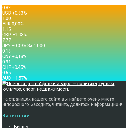
0,82
USD
+0,33
%
1,00
EUR
0,00
%
1,15
GBP
–1,03
%
7,77
JPY
+0,39
%
За 1 000
0,13
CNY
+0,18
%
0,91
CHF
+0,45
%
0,65
AUD
–1,57
%
На страницах нашего сайта вы найдете очень много
интересного. Заходите, читайте, делитесь информацией!
Категории
Бизнес