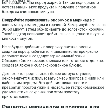
Нет результатов
непосредственно перед жаркой. Так вы подчеркнете
естественный вкус продукта и получите аппетитное
блюдо за считанные минуты.
Попробуйте приготовить окорочок в маринаде
с
Смотреть все результаты
соевым соусом, медом и горчицей. Замаринуйте мясо на
30-60 минут, затем обжаривайте до золотистой корочки.
Такой подход позволяет добиться насыщенного вкуса и
мягкости внутри.
Не забудьте добавить к окорочку свежие овощи:
сладкий перец, кабачки или шампиньоны прекрасно
дополнят вкус и создадут гармоничный ужин.
Обжаривайте их вместе с мясом или готовьте отдельно,
создавая яркое и сбалансированное блюдо.
Для тех, кто предпочитает более острую ступень,
рекомендуется использовать смесь приправ с чили или
кайенским перцем. Это добавит пикантности и
превратит простой ужин в настоящее гастрономическое
удовольствие, сохраняя при этом простоту
приготовления.
Рецепты маринадов и приправ для