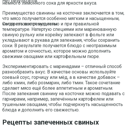
Нет результатов
немного лимонного сока для яркости вкуса.
Преимущество свинины на косточке заключается в том,
что мясо получается особенно мягким и насыщенным,
когда готовится медленно и при правильной
Смотреть все результаты
температуре. Натертую специями или маринованную
свиную рульку или корейку запекают в фольге или
укладывают в рукава для запекания, чтобы сохранить
соки. В результате получается блюдо с неотразимым
ароматом и сочностью, которое можно дополнить
свежими овощами или картофельным пюре.
Экспериментировать с маринадами – отличный способ
разнообразить вкус. В качестве основы используйте
соевый соус, горчицу или мёд, а в качестве добавок –
либо кмин, либо розмарин, либо тмин. Такое сочетание
сделает мясо ещё более аппетитным и ароматным.
После запекания свинину на косточке можно подавать с
гарнирами, например, запечённым картофелем или
тушеными овощами, чтобы подчеркнуть насыщенность
блюда и дополнить его свежестью.
Рецепты запеченных свиных