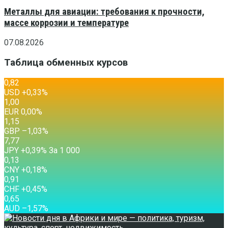
Металлы для авиации: требования к прочности,
массе коррозии и температуре
07.08.2026
Таблица обменных курсов
0,82
USD
+0,33
%
1,00
EUR
0,00
%
1,15
GBP
–1,03
%
7,77
JPY
+0,39
%
За 1 000
0,13
CNY
+0,18
%
0,91
CHF
+0,45
%
0,65
AUD
–1,57
%