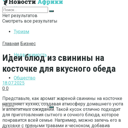
Интернет
Нет результатов
Смотреть все результаты
Туризм
Главная
Бизнес
Недвижимость
Идеи блюд из свинины на
косточке для вкусного обеда
Общество
18.07.2025
0
0
Представьте, как аромат жареной свинины на косточке
наполняет кухню, создавая атмосферу домашнего уюта
и аппетитных ожиданий. Такой кусок отлично подходит
для приготовления сытного и сочного блюда, которое
понравится всей семье. Например, можно запечь его в
духовке с пряными травами и чесноком, добавив