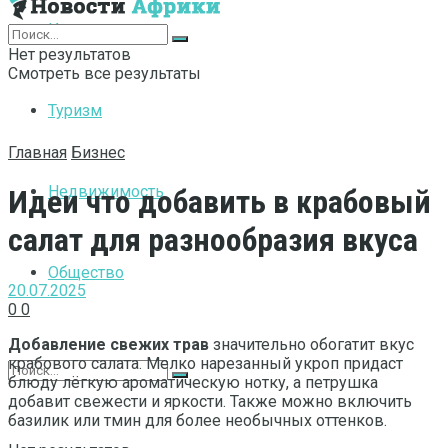
Интернет
Нет результатов
Смотреть все результаты
Туризм
Главная
Бизнес
Недвижимость
Идеи что добавить в крабовый
салат для разнообразия вкуса
Общество
20.07.2025
0
0
Добавление свежих трав
значительно обогатит вкус
крабового салата. Мелко нарезанный укроп придаст
блюду лёгкую ароматическую нотку, а петрушка
добавит свежести и яркости. Также можно включить
базилик или тмин для более необычных оттенков.