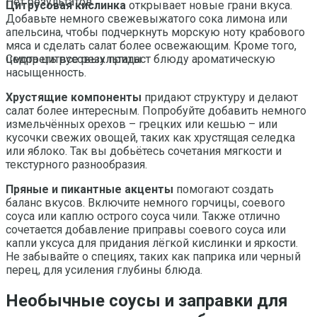
Нет результатов
Цитрусовая кислинка
открывает новые грани вкуса.
Добавьте немного свежевыжатого сока лимона или
апельсина, чтобы подчеркнуть морскую ноту крабового
мяса и сделать салат более освежающим. Кроме того,
цедра цитрусовых придаст блюду ароматическую
Смотреть все результаты
насыщенность.
Хрустящие компоненты
придают структуру и делают
салат более интересным. Попробуйте добавить немного
измельчённых орехов – грецких или кешью – или
кусочки свежих овощей, таких как хрустящая селедка
или яблоко. Так вы добьётесь сочетания мягкости и
текстурного разнообразия.
Пряные и пикантные акценты
помогают создать
баланс вкусов. Включите немного горчицы, соевого
соуса или каплю острого соуса чили. Также отлично
сочетается добавление приправы соевого соуса или
капли уксуса для придания лёгкой кислинки и яркости.
Не забывайте о специях, таких как паприка или черный
перец, для усиления глубины блюда.
Необычные соусы и заправки для