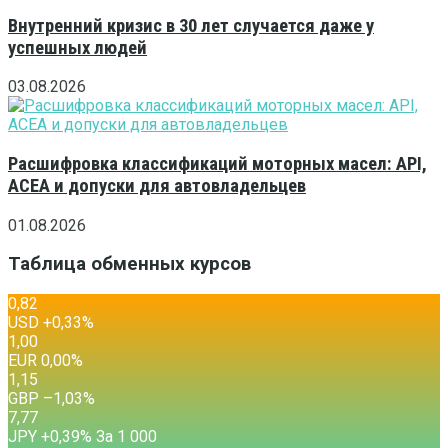
Внутренний кризис в 30 лет случается даже у
успешных людей
03.08.2026
Расшифровка классификаций моторных масел: API,
ACEA и допуски для автовладельцев
01.08.2026
Таблица обменных курсов
0,82
USD
+0,33
%
1,00
EUR
0,00
%
1,15
GBP
–1,03
%
7,77
JPY
+0,39
%
За 1 000