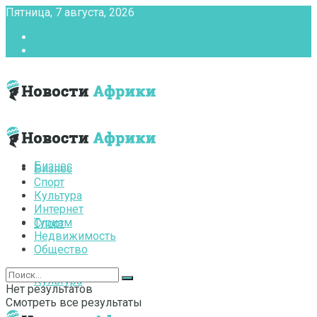
Пятница, 7 августа, 2026
Главная
Контакты
Бизнес
Бизнес
Спорт
Культура
Интернет
Туризм
Спорт
Недвижимость
Общество
Культура
Нет результатов
Смотреть все результаты