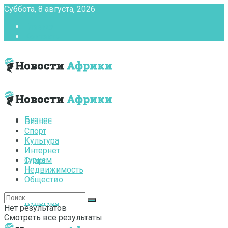
Суббота, 8 августа, 2026
Главная
Контакты
Бизнес
Бизнес
Спорт
Культура
Интернет
Туризм
Спорт
Недвижимость
Общество
Культура
Нет результатов
Смотреть все результаты