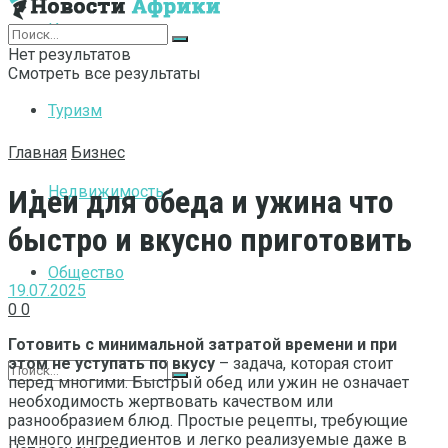
Интернет
Нет результатов
Смотреть все результаты
Туризм
Главная
Бизнес
Недвижимость
Идеи для обеда и ужина что
быстро и вкусно приготовить
Общество
19.07.2025
0
0
Готовить с минимальной затратой времени и при
этом не уступать по вкусу
– задача, которая стоит
перед многими. Быстрый обед или ужин не означает
необходимость жертвовать качеством или
разнообразием блюд. Простые рецепты, требующие
немного ингредиентов и легко реализуемые даже в