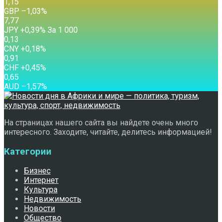
1,15
GBP
–1,03
%
7,77
JPY
+0,39
%
За 1 000
0,13
CNY
+0,18
%
0,91
CHF
+0,45
%
0,65
AUD
–1,57
%
На страницах нашего сайта вы найдете очень много
интересного. Заходите, читайте, делитесь информацией!
Категории
Бизнес
Интернет
Культура
Недвижимость
Новости
Общество