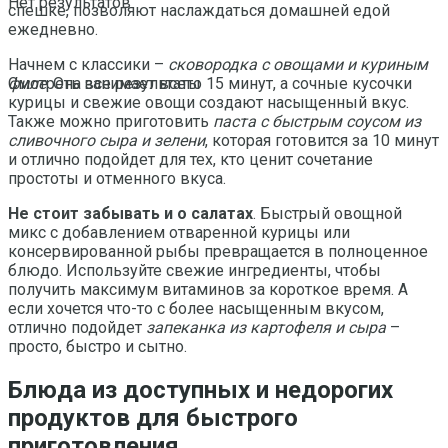
Нет результатов
спешке, позволяют наслаждаться домашней едой
ежедневно.
Начнем с классики –
сковородка с овощами и куриным
филе
. Она занимает всего 15 минут, а сочные кусочки
Смотреть все результаты
курицы и свежие овощи создают насыщенный вкус.
Также можно приготовить
паста с быстрым соусом из
сливочного сыра и зелени
, которая готовится за 10 минут
и отлично подойдет для тех, кто ценит сочетание
простоты и отменного вкуса.
Не стоит забывать и о салатах
. Быстрый овощной
микс с добавлением отваренной курицы или
консервированной рыбы превращается в полноценное
блюдо. Используйте свежие ингредиенты, чтобы
получить максимум витаминов за короткое время. А
если хочется что-то с более насыщенным вкусом,
отлично подойдет
запеканка из картофеля и сыра
–
просто, быстро и сытно.
Блюда из доступных и недорогих
продуктов для быстрого
приготовления