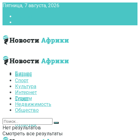
Пятница, 7 августа, 2026
Главная
Контакты
Бизнес
Бизнес
Спорт
Культура
Интернет
Туризм
Спорт
Недвижимость
Общество
Культура
Нет результатов
Смотреть все результаты