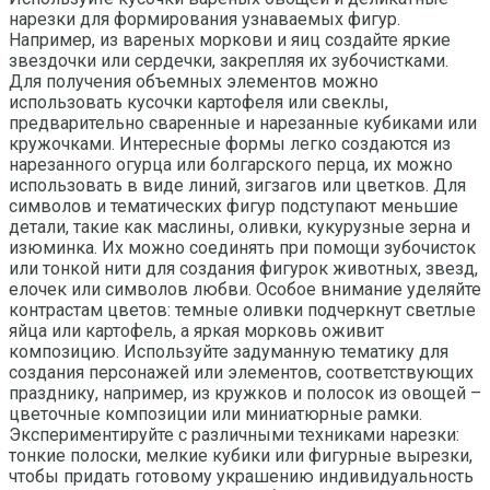
нарезки для формирования узнаваемых фигур.
Например, из вареных моркови и яиц создайте яркие
звездочки или сердечки, закрепляя их зубочистками.
Для получения объемных элементов можно
использовать кусочки картофеля или свеклы,
предварительно сваренные и нарезанные кубиками или
кружочками. Интересные формы легко создаются из
нарезанного огурца или болгарского перца, их можно
использовать в виде линий, зигзагов или цветков. Для
символов и тематических фигур подступают меньшие
детали, такие как маслины, оливки, кукурузные зерна и
изюминка. Их можно соединять при помощи зубочисток
или тонкой нити для создания фигурок животных, звезд,
елочек или символов любви. Особое внимание уделяйте
контрастам цветов: темные оливки подчеркнут светлые
яйца или картофель, а яркая морковь оживит
композицию. Используйте задуманную тематику для
создания персонажей или элементов, соответствующих
празднику, например, из кружков и полосок из овощей –
цветочные композиции или миниатюрные рамки.
Экспериментируйте с различными техниками нарезки:
тонкие полоски, мелкие кубики или фигурные вырезки,
чтобы придать готовому украшению индивидуальность