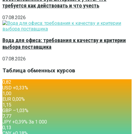
требуется как действовать и что учесть
07.08.2026
Вода для офиса: требования к качеству и критерии
выбора поставщика
07.08.2026
Таблица обменных курсов
0,82
USD
+0,33
%
1,00
EUR
0,00
%
1,15
GBP
–1,03
%
7,77
JPY
+0,39
%
За 1 000
0,13
CNY
+0,18
%