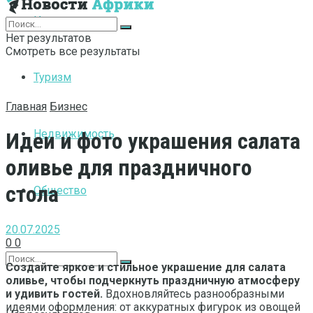
Интернет
Нет результатов
Смотреть все результаты
Туризм
Главная
Бизнес
Недвижимость
Идеи и фото украшения салата
оливье для праздничного
стола
Общество
20.07.2025
0
0
Создайте яркое и стильное украшение для салата
оливье, чтобы подчеркнуть праздничную атмосферу
и удивить гостей.
Вдохновляйтесь разнообразными
идеями оформления: от аккуратных фигурок из овощей