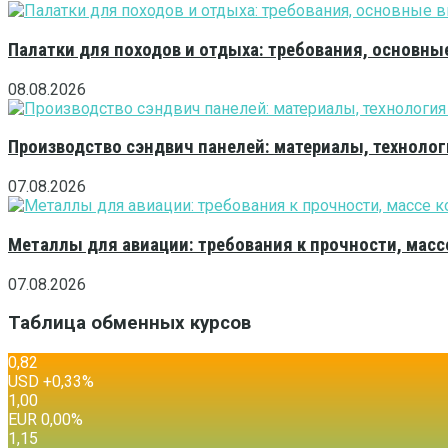
Палатки для походов и отдыха: требования, основны
08.08.2026
Производство сэндвич панелей: материалы, технолог
07.08.2026
Металлы для авиации: требования к прочности, масс
07.08.2026
Таблица обменных курсов
0,82
USD
+0,33
%
1,00
EUR
0,00
%
1,15