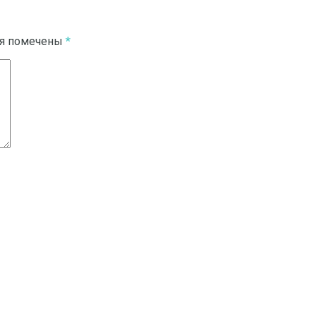
ля помечены
*