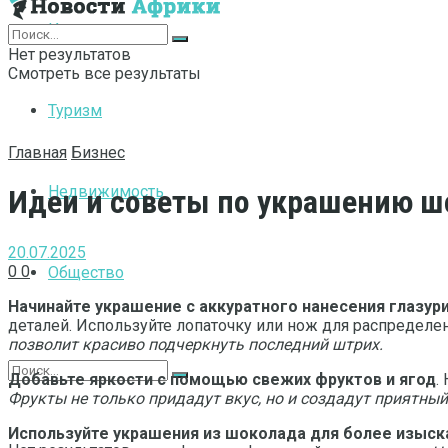
Интернет
Нет результатов
Смотреть все результаты
Туризм
Главная
Бизнес
Недвижимость
Идеи и советы по украшению ш
20.07.2025
0
0
Общество
Начинайте украшение с аккуратного нанесения глазур
деталей. Используйте лопаточку или нож для распределен
позволит красиво подчеркнуть последний штрих.
Добавьте яркости с помощью свежих фруктов и ягод
.
Фрукты не только придадут вкус, но и создадут приятн
Используйте украшения из шоколада для более изыск