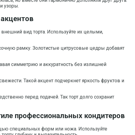
лась, но вместе они гармонично дополняли друг друга.
и узоры.
 акцентов
внешний вид торта. Используйте их целыми,
и сочную рамку. Золотистые цитрусовые цедры добавят
давая симметрию и аккуратность без излишней
свежести. Такой акцент подчеркнет яркость фруктов и
дственно перед подачей. Так торт долго сохранит
стиле профессиональных кондитеров
щью специальных форм или ножа. Используйте
торту глубину и выразительность.