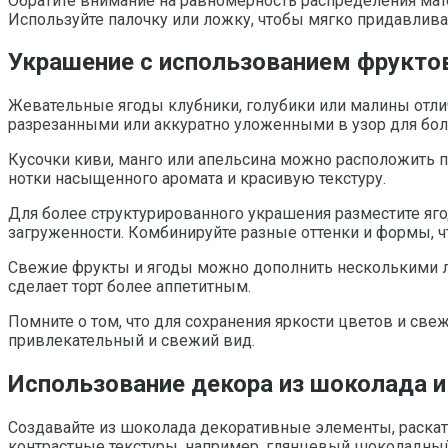
Обратите внимание на равномерность распределения матер
Используйте палочку или ложку, чтобы мягко придавлива
Украшение с использованием фруктов
Жевательные ягоды клубники, голубики или малины отли
разрезанными или аккуратно уложенными в узор для бол
Кусочки киви, манго или апельсина можно расположить п
нотки насыщенного аромата и красивую текстуру.
Для более структурированного украшения разместите яг
загруженности. Комбинируйте разные оттенки и формы, ч
Свежие фрукты и ягоды можно дополнить несколькими лис
сделает торт более аппетитным.
Помните о том, что для сохранения яркости цветов и св
привлекательный и свежий вид.
Использование декора из шоколада и
Создавайте из шоколада декоративные элементы, раска
контрастные текстуры, например, глянцевый шоколадный 