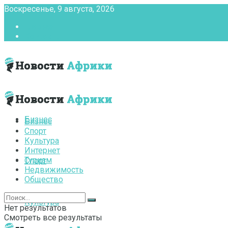
Воскресенье, 9 августа, 2026
Главная
Контакты
Бизнес
Бизнес
Спорт
Культура
Интернет
Туризм
Спорт
Недвижимость
Общество
Культура
Нет результатов
Смотреть все результаты