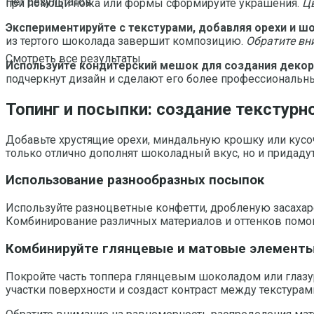
Нет результатов
при помощи ножа или формы сформируйте украшения.
Цв
Экспериментируйте с текстурами, добавляя орехи и 
из тертого шоколада завершит композицию.
Обратите вн
Смотреть все результаты
Используйте кондитерский мешок для создания деко
подчеркнут дизайн и сделают его более профессиональн
Топинг и посыпки: создание текстурн
Добавьте хрустящие орехи, миндальную крошку или кусо
только отлично дополнят шоколадный вкус, но и придадут
Использование разнообразных посыпок
Используйте разноцветные конфетти, дробленую засахар
Комбинирование различных материалов и оттенков помо
Комбинируйте глянцевые и матовые элемент
Покройте часть топпера глянцевым шоколадом или глазу
участки поверхности и создаст контраст между текстурам