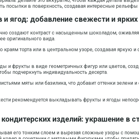
иала: делайте это аккуратно, чтобы каждая деталь выделя
ть посыпки в поверхность, создавая интересные рельефы 
 и ягод: добавление свежести и ярких
чно создают контраст с насыщенным шоколадом, оживляя 
ее оригинального вида.
о краям торта или в центральном узоре, создавая яркую 
оды и фрукты в виде геометричных фигур или цветов, соз
тобы подчеркнуть индивидуальность десерта.
тьями мяты или базилика, что добавит оттенки зелени и 
ежести рекомендуется выкладывать фрукты и ягоды непосре
 кондитерских изделий: украшение в 
тывая его тонким слоем и вырезая сложные узоры с помо
ковер в сочетании с матовыми фигурками, чтобы придать 