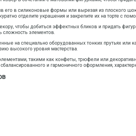
ив его в силиконовые формы или вырезая из плоского шо
куратно отделите украшения и закрепите их на торте с по
екору, чтобы добиться эффектных бликов и придать фигу
ь сложность элементов.
енные на специально оборудованных тонких прутьях или к
юзию высокого уровня мастерства.
элементами, такими как конфеты, трюфели или декоративн
ия сбалансированного и гармоничного оформления, характе
ОВ