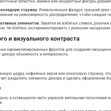
еточные лепестки, змейки или аккуратные фигуры добавят
шоколадную стружку
. Измельченные фундук, грецкий орех 
имание на равномерность распределения, чтобы каждая ча
ративных элементов
. Завитки из взбитых сливок, розочки
ым.
Не бойтесь экспериментировать с разными насадками 
ого и визуального контраста
чки карамелизированных фруктов для создания насыщенной
 декору объемность и интересность.
енную цедру, кофейные зерна или кокосовую стружку, чт
гает разделить элементы декора и сделать оформление б
ы
рью, а оставшуюся часть украсьте матовыми посыпками ил
и.