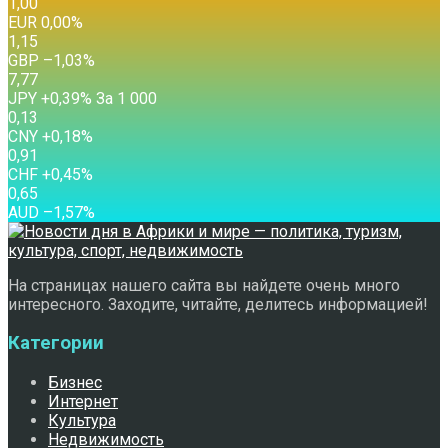
1,00
EUR
0,00
%
1,15
GBP
–1,03
%
7,77
JPY
+0,39
%
За 1 000
0,13
CNY
+0,18
%
0,91
CHF
+0,45
%
0,65
AUD
–1,57
%
На страницах нашего сайта вы найдете очень много
интересного. Заходите, читайте, делитесь информацией!
Категории
Бизнес
Интернет
Культура
Недвижимость