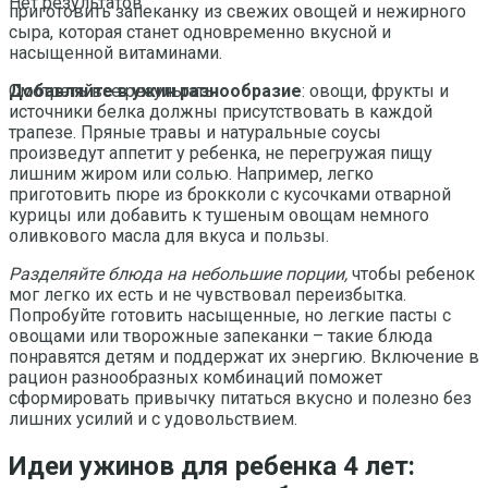
Нет результатов
приготовить запеканку из свежих овощей и нежирного
сыра, которая станет одновременно вкусной и
насыщенной витаминами.
Добавляйте в ужин разнообразие
: овощи, фрукты и
Смотреть все результаты
источники белка должны присутствовать в каждой
трапезе. Пряные травы и натуральные соусы
произведут аппетит у ребенка, не перегружая пищу
лишним жиром или солью. Например, легко
приготовить пюре из брокколи с кусочками отварной
курицы или добавить к тушеным овощам немного
оливкового масла для вкуса и пользы.
Разделяйте блюда на небольшие порции,
чтобы ребенок
мог легко их есть и не чувствовал переизбытка.
Попробуйте готовить насыщенные, но легкие пасты с
овощами или творожные запеканки – такие блюда
понравятся детям и поддержат их энергию. Включение в
рацион разнообразных комбинаций поможет
сформировать привычку питаться вкусно и полезно без
лишних усилий и с удовольствием.
Идеи ужинов для ребенка 4 лет: