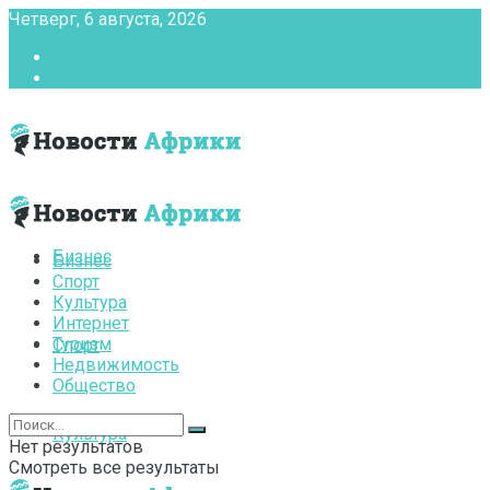
Четверг, 6 августа, 2026
Главная
Контакты
Бизнес
Бизнес
Спорт
Культура
Интернет
Туризм
Спорт
Недвижимость
Общество
Культура
Нет результатов
Смотреть все результаты