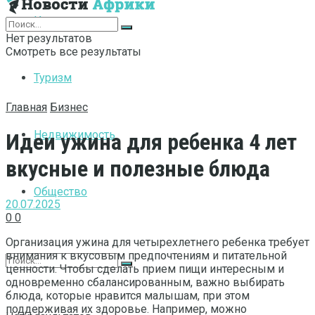
Интернет
Нет результатов
Смотреть все результаты
Туризм
Главная
Бизнес
Недвижимость
Идеи ужина для ребенка 4 лет
вкусные и полезные блюда
Общество
20.07.2025
0
0
Организация ужина для четырехлетнего ребенка требует
внимания к вкусовым предпочтениям и питательной
ценности. Чтобы сделать прием пищи интересным и
одновременно сбалансированным, важно выбирать
блюда, которые нравится малышам, при этом
поддерживая их здоровье. Например, можно