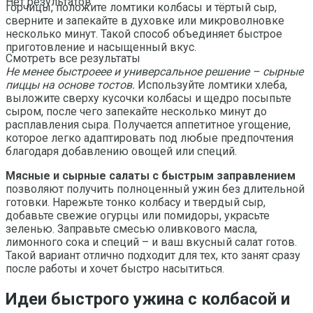
Нет результатов
горчицы, положите ломтики колбасы и тёртый сыр,
сверните и запекайте в духовке или микроволновке
несколько минут. Такой способ объединяет быстрое
приготовление и насыщенный вкус.
Смотреть все результаты
Не менее быстроеее и универсальное решение – сырные
пиццы на основе тостов.
Используйте ломтики хлеба,
выложите сверху кусочки колбасы и щедро посыпьте
сыром, после чего запекайте несколько минут до
расплавления сыра. Получается аппетитное угощение,
которое легко адаптировать под любые предпочтения
благодаря добавлению овощей или специй.
Мясные и сырные салаты с быстрым заправлением
позволяют получить полноценный ужин без длительной
готовки. Нарежьте тонко колбасу и твердый сыр,
добавьте свежие огурцы или помидоры, украсьте
зеленью. Заправьте смесью оливкового масла,
лимонного сока и специй – и ваш вкусный салат готов.
Такой вариант отлично подходит для тех, кто занят сразу
после работы и хочет быстро насытиться.
Идеи быстрого ужина с колбасой и