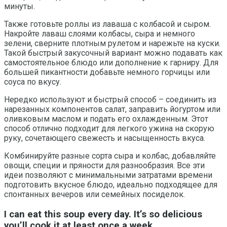
минуты.
Также готовьте роллы из лаваша с колбасой и сыром.
Накройте лаваш слоями колбасы, сыра и немного
зелени, сверните плотным рулетом и нарежьте на куски.
Такой быстрый закусочный вариант можно подавать как
самостоятельное блюдо или дополнение к гарниру. Для
большей пикантности добавьте немного горчицы или
соуса по вкусу.
Нередко используют и быстрый способ – соединить из
нарезанных компонентов салат, заправить йогуртом или
оливковым маслом и подать его охлажденным. Этот
способ отлично подходит для легкого ужина на скорую
руку, сочетающего свежесть и насыщенность вкуса.
Комбинируйте разные сорта сыра и колбас, добавляйте
овощи, специи и пряности для разнообразия. Все эти
идеи позволяют с минимальными затратами времени
подготовить вкусное блюдо, идеально подходящее для
спонтанных вечеров или семейных посиделок.
I can eat this soup every day. It’s so delicious
you’ll cook it at least once a week