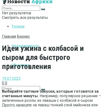
Интернет
Нет результатов
Смотреть все результаты
Туризм
Главная
Бизнес
Недвижимость
Идеи ужина с колбасой и
сыром для быстрого
приготовления
Общество
19.07.2025
0
0
Выбирайте сытные закуски, которые готовятся за
считанные минуты.
Например, популярное решение –
запечённые роллы из лаваша с колбасой и сыром.
Просто нанесите на лаваш тонкий слой майонеза или