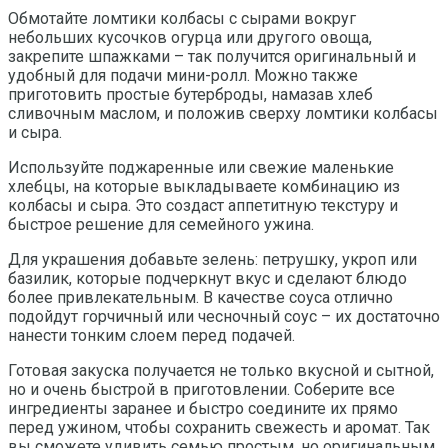
Обмотайте ломтики колбасы с сырами вокруг
небольших кусочков огурца или другого овоща,
закрепите шпажками – так получится оригинальный и
удобный для подачи мини-ролл. Можно также
приготовить простые бутерброды, намазав хлеб
сливочным маслом, и положив сверху ломтики колбасы
и сыра.
Используйте поджаренные или свежие маленькие
хлебцы, на которые выкладываете комбинацию из
колбасы и сыра. Это создаст аппетитную текстуру и
быстрое решение для семейного ужина.
Для украшения добавьте зелень: петрушку, укроп или
базилик, которые подчеркнут вкус и сделают блюдо
более привлекательным. В качестве соуса отлично
подойдут горчичный или чесночный соус – их достаточно
нанести тонким слоем перед подачей.
Готовая закуска получается не только вкусной и сытной,
но и очень быстрой в приготовлении. Соберите все
ингредиенты заранее и быстро соедините их прямо
перед ужином, чтобы сохранить свежесть и аромат. Так
вы сможете удивить семью простым, но оригинальным