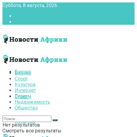
Суббота, 8 августа, 2026
Главная
Контакты
Бизнес
Бизнес
Спорт
Культура
Интернет
Туризм
Спорт
Недвижимость
Общество
Культура
Нет результатов
Смотреть все результаты