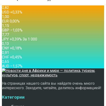
0,82
USD
+0,33
%
1,00
EUR
0,00
%
1,15
GBP
–1,03
%
7,77
JPY
+0,39
%
За 1 000
0,13
CNY
+0,18
%
0,91
CHF
+0,45
%
0,65
AUD
–1,57
%
На страницах нашего сайта вы найдете очень много
интересного. Заходите, читайте, делитесь информацией!
Категории