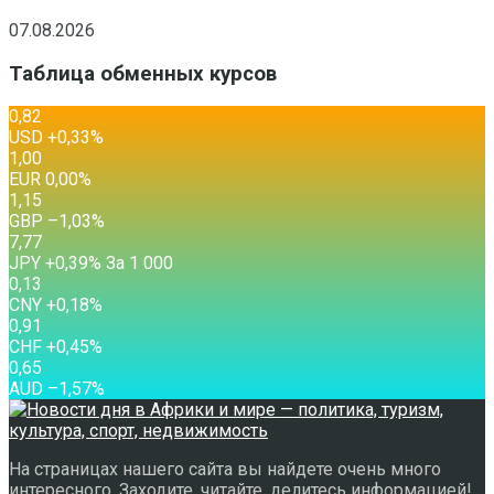
07.08.2026
Таблица обменных курсов
0,82
USD
+0,33
%
1,00
EUR
0,00
%
1,15
GBP
–1,03
%
7,77
JPY
+0,39
%
За 1 000
0,13
CNY
+0,18
%
0,91
CHF
+0,45
%
0,65
AUD
–1,57
%
На страницах нашего сайта вы найдете очень много
интересного. Заходите, читайте, делитесь информацией!