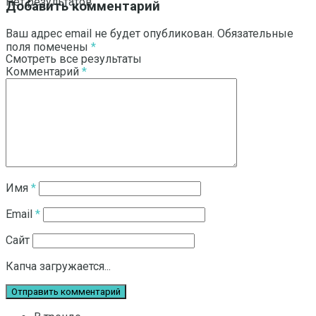
Нет результатов
Добавить комментарий
Ваш адрес email не будет опубликован.
Обязательные
поля помечены
*
Смотреть все результаты
Комментарий
*
Имя
*
Email
*
Сайт
Капча загружается...