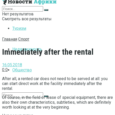
Интернет
Нет результатов
Смотреть все результаты
Туризм
Главная
Спорт
Недвижимость
Immediately after the rental
16.05.2018
0
0
Общество
After all, a rented car does not need to be served at all: you
can start direct work at the facility immediately after the
rental.
Of course, in the field of lease of special equipment, there are
also their own characteristics, subtleties, which are definitely
worth looking at at the very beginning.