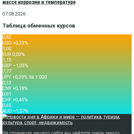
массе коррозии и температуре
07.08.2026
Таблица обменных курсов
0,82
USD
+0,33
%
1,00
EUR
0,00
%
1,15
GBP
–1,03
%
7,77
JPY
+0,39
%
За 1 000
0,13
CNY
+0,18
%
0,91
CHF
+0,45
%
0,65
AUD
–1,57
%
На страницах нашего сайта вы найдете очень много