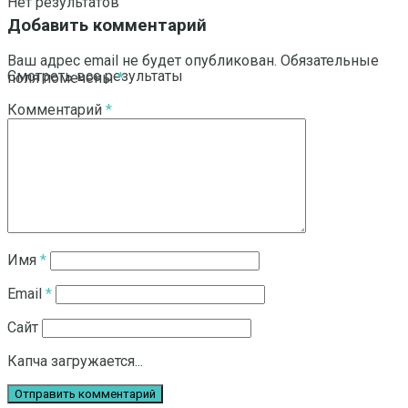
Нет результатов
Добавить комментарий
Ваш адрес email не будет опубликован.
Обязательные
Смотреть все результаты
поля помечены
*
Комментарий
*
Имя
*
Email
*
Сайт
Капча загружается...