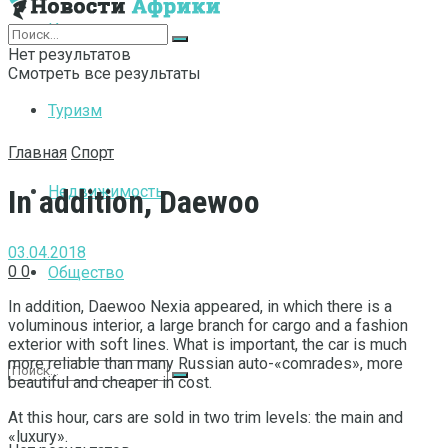
Интернет
Нет результатов
Смотреть все результаты
Туризм
Главная
Спорт
Недвижимость
In addition, Daewoo
03.04.2018
0
0
Общество
In addition, Daewoo Nexia appeared, in which there is a
voluminous interior, a large branch for cargo and a fashion
exterior with soft lines.
What is important, the car is much
more reliable than many Russian auto-«comrades», more
beautiful and cheaper in cost.
At this hour, cars are sold in two trim levels: the main and
«luxury».