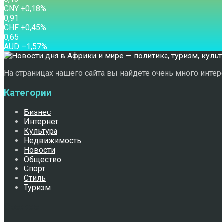
CNY
+0,18
%
0,91
CHF
+0,45
%
0,65
AUD
–1,57
%
На страницах нашего сайта вы найдете очень много интере
Категории
Бизнес
Интернет
Культура
Недвижимость
Новости
Общество
Спорт
Стиль
Туризм
Свежее