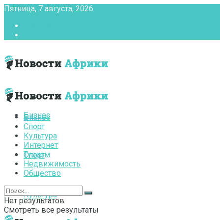
Пятница, 7 августа, 2026
Главная
Контакты
Бизнес
Бизнес
Спорт
Культура
Интернет
Туризм
Спорт
Недвижимость
Общество
Культура
Нет результатов
Смотреть все результаты