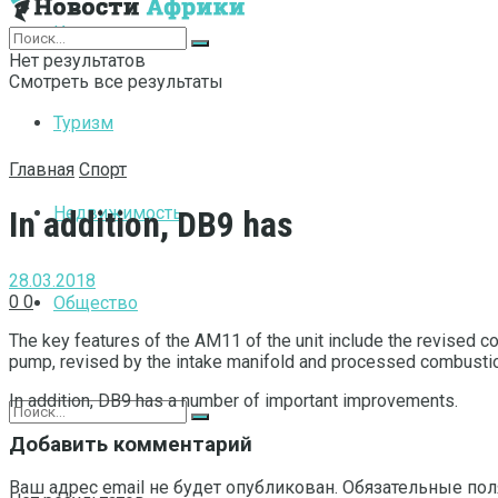
Интернет
Нет результатов
Смотреть все результаты
Туризм
Главная
Спорт
Недвижимость
In addition, DB9 has
28.03.2018
0
0
Общество
The key features of the AM11 of the unit include the revised con
pump, revised by the intake manifold and processed combusti
In addition, DB9 has a number of important improvements.
Добавить комментарий
Ваш адрес email не будет опубликован.
Обязательные по