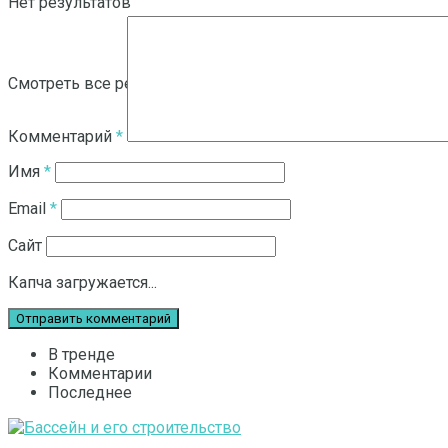
Нет результатов
Смотреть все результаты
Комментарий
*
Имя
*
Email
*
Сайт
Капча загружается...
В тренде
Комментарии
Последнее