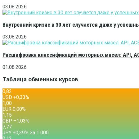
03.08.2026
Внутренний кризис в 30 лет случается даже у успешн
03.08.2026
Расшифровка классификаций моторных масел: API, A
01.08.2026
Таблица обменных курсов
0,82
USD
+0,33
%
1,00
EUR
0,00
%
1,15
GBP
–1,03
%
7,77
JPY
+0,39
%
За 1 000
0,13