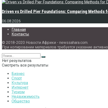
Driven vs Drilled Pier Foundations: Comparing Methods f
06.08.2026
Главная
Контакты
© 2018-2020 Новости Африки - newssahara.com.
При копировании материалов требуется указание активно
Нет результатов
Смотреть все результаты
Бизнес
Спорт
Культура
Интернет
Туризм
Недвижимость
Общество