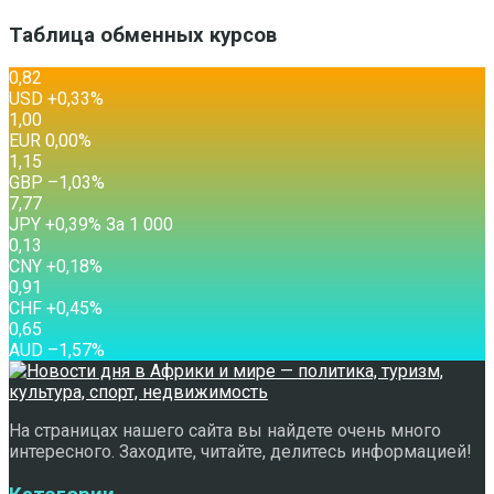
Таблица обменных курсов
0,82
USD
+0,33
%
1,00
EUR
0,00
%
1,15
GBP
–1,03
%
7,77
JPY
+0,39
%
За 1 000
0,13
CNY
+0,18
%
0,91
CHF
+0,45
%
0,65
AUD
–1,57
%
На страницах нашего сайта вы найдете очень много
интересного. Заходите, читайте, делитесь информацией!