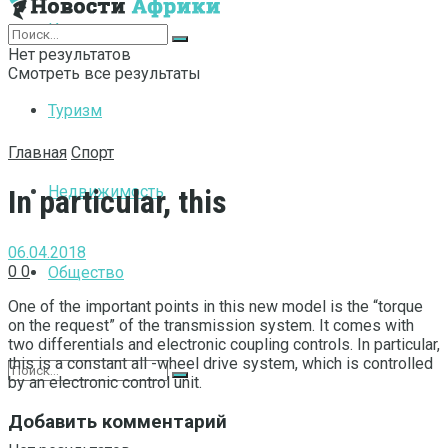
Интернет
Нет результатов
Смотреть все результаты
Туризм
Главная
Спорт
Недвижимость
In particular, this
06.04.2018
0
0
Общество
One of the important points in this new model is the “torque
on the request” of the transmission system.
It comes with
two differentials and electronic coupling controls. In particular,
this is a constant all -wheel drive system, which is controlled
by an electronic control unit.
Добавить комментарий