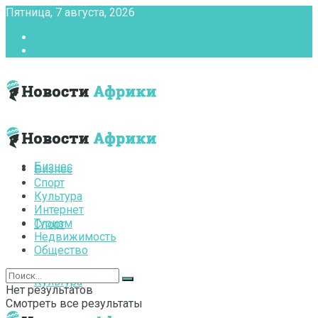
Пятница, 7 августа, 2026
Главная
Контакты
Бизнес
Бизнес
Спорт
Культура
Интернет
Туризм
Спорт
Недвижимость
Общество
Культура
Нет результатов
Смотреть все результаты