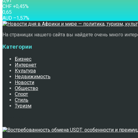
0,91
CHF
+0,45
%
0,65
AUD
–1,57
%
На страницах нашего сайта вы найдете очень много интере
Категории
Бизнес
Интернет
Культура
Недвижимость
Новости
Общество
Спорт
Стиль
Туризм
Свежее