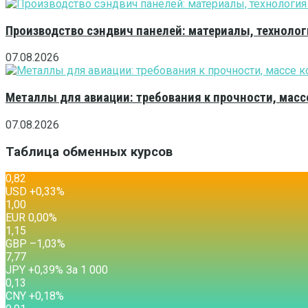
Производство сэндвич панелей: материалы, технолог
07.08.2026
Металлы для авиации: требования к прочности, масс
07.08.2026
Таблица обменных курсов
0,82
USD
+0,33
%
1,00
EUR
0,00
%
1,15
GBP
–1,03
%
7,77
JPY
+0,39
%
За 1 000
0,13
CNY
+0,18
%