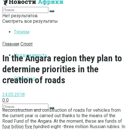
Интернет
Нет результатов
Смотреть все результаты
Туризм
Главная
Спорт
Недвижимость
In the Angara region they plan to
determine priorities in the
creation of roads
Общество
24.05.2018
0
0
Reconstruction and construction of roads for vehicles from
the current year is carried out thanks to the means of the
Road Fund of the Angara.
At the moment, these are funds of
four billion five hundred eight -three million Russian rubles. In