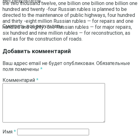
Нет результатов
the two thousand twelve, one billion one billion one billion one
hundred and twenty -four Russian rubles is planned to be
directed to the maintenance of public highways, four hundred
and thirty -eight million Russian rubles — for repairs and one
Смотреть все результаты
hundred and eighty -one Russian rubles — for major repairs,
six hundred and nine million rubles — for reconstruction, as
well as for the construction of roads.
Добавить комментарий
Ваш адрес email не будет опубликован.
Обязательные
поля помечены
*
Комментарий
*
Имя
*