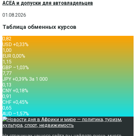
ACEA и допуски для автовладельцев
01.08.2026
Таблица обменных курсов
0,82
USD
+0,33
%
1,00
EUR
0,00
%
1,15
GBP
–1,03
%
7,77
JPY
+0,39
%
За 1 000
0,13
CNY
+0,18
%
0,91
CHF
+0,45
%
0,65
AUD
–1,57
%
На страницах нашего сайта вы найдете очень много