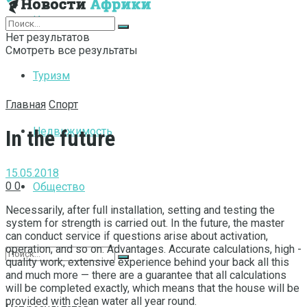
Интернет
Нет результатов
Смотреть все результаты
Туризм
Главная
Спорт
Недвижимость
In the future
15.05.2018
0
0
Общество
Necessarily, after full installation, setting and testing the
system for strength is carried out.
In the future, the master
can conduct service if questions arise about activation,
operation, and so on. Advantages. Accurate calculations, high -
quality work, extensive experience behind your back all this
and much more — there are a guarantee that all calculations
will be completed exactly, which means that the house will be
provided with clean water all year round.