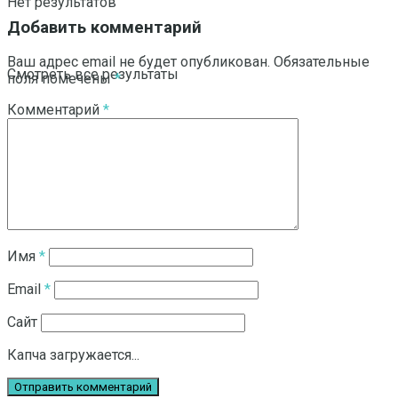
Нет результатов
Добавить комментарий
Ваш адрес email не будет опубликован.
Обязательные
Смотреть все результаты
поля помечены
*
Комментарий
*
Имя
*
Email
*
Сайт
Капча загружается...