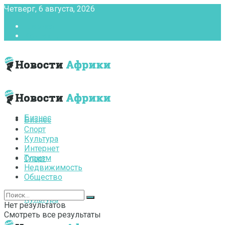
Четверг, 6 августа, 2026
Главная
Контакты
Бизнес
Бизнес
Спорт
Культура
Интернет
Туризм
Спорт
Недвижимость
Общество
Культура
Нет результатов
Смотреть все результаты