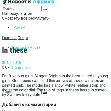
Интернет
Нет результатов
Смотреть все результаты
Туризм
Главная
Спорт
Недвижимость
In these
30.03.2018
0
0
Общество
For frivolous girls. Skagen Brights is the best suited to young
girls.
Steel round case and thin arrows of these watches are
painted pink. The model has a snow -white leather strap and
the same color dial. The role of tags in these hours is played
by Swarovski crystals.
Добавить комментарий