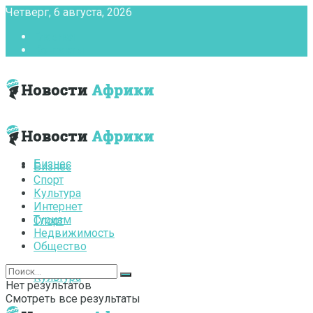
Четверг, 6 августа, 2026
Главная
Контакты
Бизнес
Бизнес
Спорт
Культура
Интернет
Туризм
Спорт
Недвижимость
Общество
Культура
Нет результатов
Смотреть все результаты