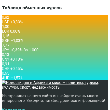
Таблица обменных курсов
0,82
USD
+0,33
%
1,00
EUR
0,00
%
1,15
GBP
–1,03
%
7,77
JPY
+0,39
%
За 1 000
0,13
CNY
+0,18
%
0,91
CHF
+0,45
%
0,65
AUD
–1,57
%
На страницах нашего сайта вы найдете очень много
интересного. Заходите, читайте, делитесь информацией!