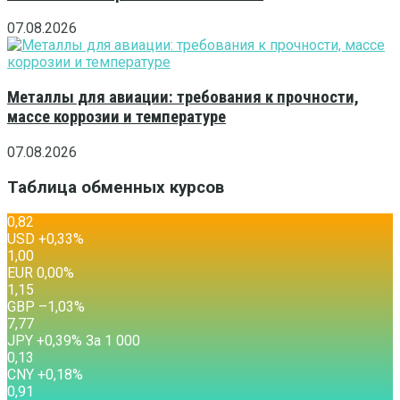
07.08.2026
Металлы для авиации: требования к прочности,
массе коррозии и температуре
07.08.2026
Таблица обменных курсов
0,82
USD
+0,33
%
1,00
EUR
0,00
%
1,15
GBP
–1,03
%
7,77
JPY
+0,39
%
За 1 000
0,13
CNY
+0,18
%
0,91