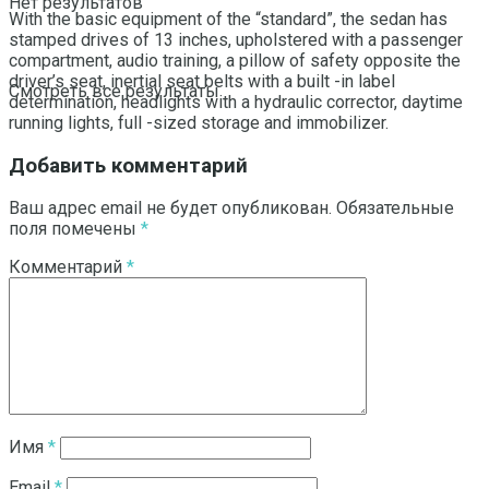
Нет результатов
With the basic equipment of the “standard”, the sedan has
stamped drives of 13 inches, upholstered with a passenger
compartment, audio training, a pillow of safety opposite the
driver’s seat, inertial seat belts with a built -in label
Смотреть все результаты
determination, headlights with a hydraulic corrector, daytime
running lights, full -sized storage and immobilizer.
Добавить комментарий
Ваш адрес email не будет опубликован.
Обязательные
поля помечены
*
Комментарий
*
Имя
*
Email
*