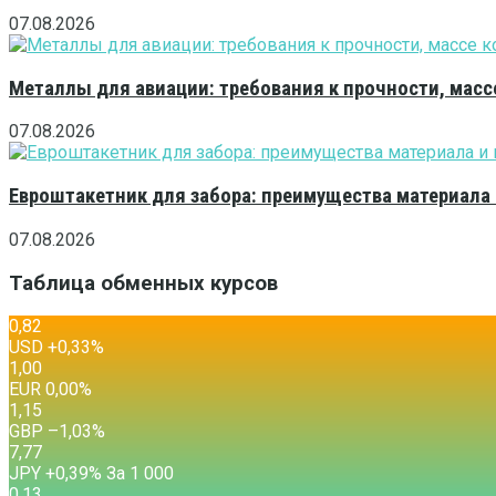
07.08.2026
Металлы для авиации: требования к прочности, масс
07.08.2026
Евроштакетник для забора: преимущества материала
07.08.2026
Таблица обменных курсов
0,82
USD
+0,33
%
1,00
EUR
0,00
%
1,15
GBP
–1,03
%
7,77
JPY
+0,39
%
За 1 000
0,13