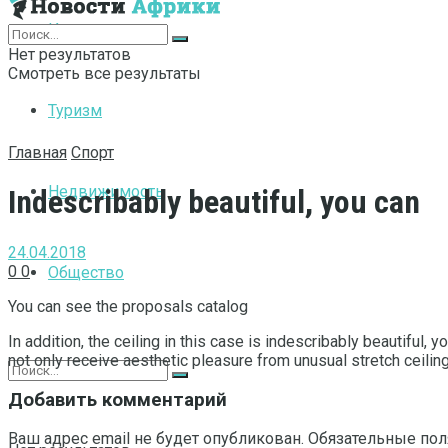
Интернет
Нет результатов
Смотреть все результаты
Туризм
Главная
Спорт
Недвижимость
Indescribably beautiful, you can
24.04.2018
0
0
Общество
You can see the proposals catalog
In addition, the ceiling in this case is indescribably beautiful, 
not only receive aesthetic pleasure from unusual stretch ceiling
Добавить комментарий
Ваш адрес email не будет опубликован.
Обязательные по