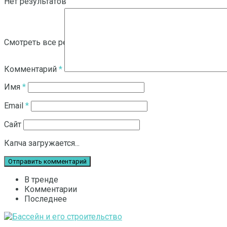
Нет результатов
Смотреть все результаты
Комментарий
*
Имя
*
Email
*
Сайт
Капча загружается...
В тренде
Комментарии
Последнее