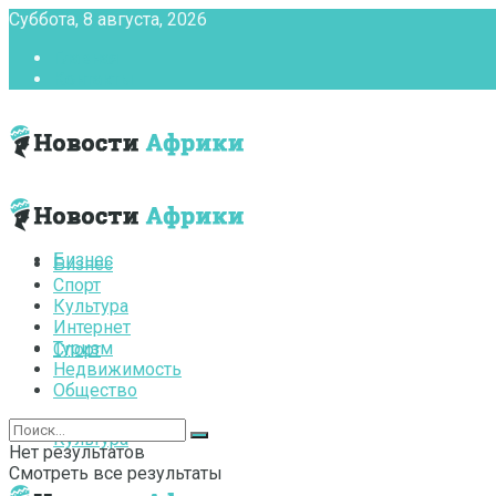
Суббота, 8 августа, 2026
Главная
Контакты
Бизнес
Бизнес
Спорт
Культура
Интернет
Туризм
Спорт
Недвижимость
Общество
Культура
Нет результатов
Смотреть все результаты