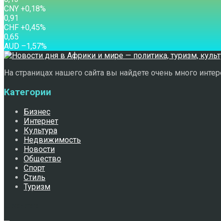
CNY
+0,18
%
0,91
CHF
+0,45
%
0,65
AUD
–1,57
%
На страницах нашего сайта вы найдете очень много интере
Категории
Бизнес
Интернет
Культура
Недвижимость
Новости
Общество
Спорт
Стиль
Туризм
Свежее