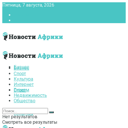
Пятница, 7 августа, 2026
Главная
Контакты
Бизнес
Бизнес
Спорт
Культура
Интернет
Туризм
Спорт
Недвижимость
Общество
Культура
Нет результатов
Смотреть все результаты