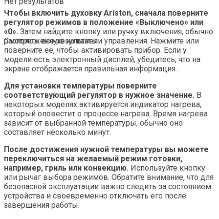
Нет результатов
Чтобы включить духовку Ariston, сначала поверните
регулятор режимов в положение «Выключено» или
«0».
Затем найдите кнопку или ручку включения, обычно
расположенную на панели управления. Нажмите или
Смотреть все результаты
поверните её, чтобы активировать прибор. Если у
модели есть электронный дисплей, убедитесь, что на
экране отображается правильная информация.
Для установки температуры поверните
соответствующий регулятор в нужное значение.
В
некоторых моделях активируется индикатор нагрева,
который оповестит о процессе нагрева. Время нагрева
зависит от выбранной температуры, обычно оно
составляет несколько минут.
После достижения нужной температуры вы можете
переключиться на желаемый режим готовки,
например, гриль или конвекцию.
Используйте кнопку
или рычаг выбора режимов. Обратите внимание, что для
безопасной эксплуатации важно следить за состоянием
устройства и своевременно отключать его после
завершения работы.