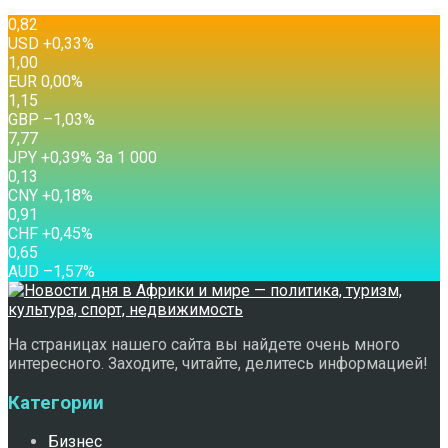
0,82
USD
+0,33
%
1,00
EUR
0,00
%
1,15
GBP
–1,03
%
7,77
JPY
+0,39
%
За 1 000
0,13
CNY
+0,18
%
0,91
CHF
+0,45
%
0,65
AUD
–1,57
%
На страницах нашего сайта вы найдете очень много
интересного. Заходите, читайте, делитесь информацией!
Категории
Бизнес