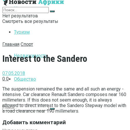
Интернет
Нет результатов
Смотреть все результаты
Туризм
Главная
Спорт
Недвижимость
Interest to the Sandero
07.05.2018
0
0
Общество
The suspension remained the same and all such an energy -
intensive.
Car clearance Renault Sandero composes near 160
millimeters. If this does not seem enough, it is always
allowed to direct interest to the Sandero Stepway model with
a road clearance near 190 millimeters.
Добавить комментарий