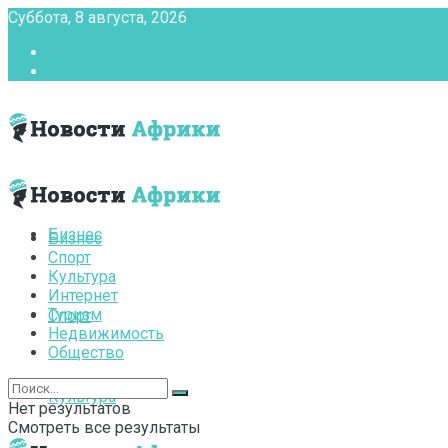
Суббота, 8 августа, 2026
Главная
Контакты
Бизнес
Бизнес
Спорт
Культура
Интернет
Туризм
Спорт
Недвижимость
Общество
Культура
Нет результатов
Смотреть все результаты