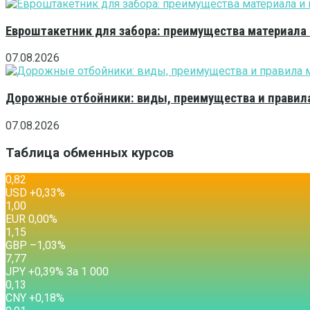
Евроштакетник для забора: преимущества материала
07.08.2026
Дорожные отбойники: виды, преимущества и правила
07.08.2026
Таблица обменных курсов
0,82
USD
+0,33
%
1,00
EUR
0,00
%
1,15
GBP
–1,03
%
7,77
JPY
+0,39
%
За 1 000
0,13
CNY
+0,18
%