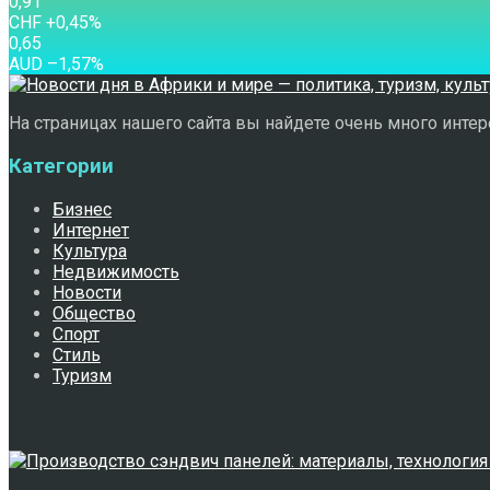
0,91
CHF
+0,45
%
0,65
AUD
–1,57
%
На страницах нашего сайта вы найдете очень много интере
Категории
Бизнес
Интернет
Культура
Недвижимость
Новости
Общество
Спорт
Стиль
Туризм
Свежее