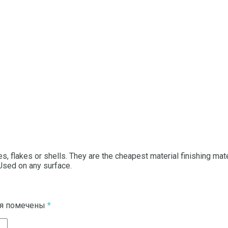
, flakes or shells. They are the cheapest material finishing mate
 Used on any surface.
ля помечены
*