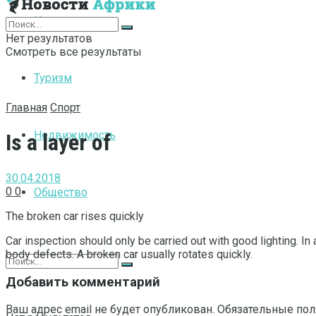
Интернет
Нет результатов
Смотреть все результаты
Туризм
Главная
Спорт
Недвижимость
Is a layer of
30.04.2018
0
0
Общество
The broken car rises quickly
Car inspection should only be carried out with good lighting.
In 
body defects. A broken car usually rotates quickly.
Добавить комментарий
Ваш адрес email не будет опубликован.
Обязательные по