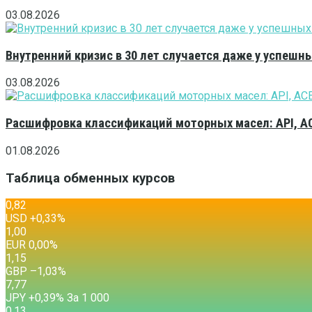
03.08.2026
Внутренний кризис в 30 лет случается даже у успешн
03.08.2026
Расшифровка классификаций моторных масел: API, A
01.08.2026
Таблица обменных курсов
0,82
USD
+0,33
%
1,00
EUR
0,00
%
1,15
GBP
–1,03
%
7,77
JPY
+0,39
%
За 1 000
0,13