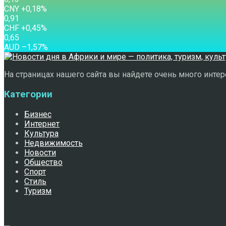
CNY
+0,18
%
0,91
CHF
+0,45
%
0,65
AUD
–1,57
%
На страницах нашего сайта вы найдете очень много интере
Категории
Бизнес
Интернет
Культура
Недвижимость
Новости
Общество
Спорт
Стиль
Туризм
Свежее