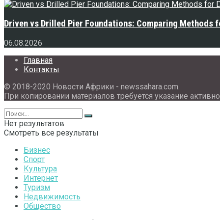
Driven vs Drilled Pier Foundations: Comparing Methods f
06.08.2026
Главная
Контакты
© 2018-2020 Новости Африки - newssahara.com.
При копировании материалов требуется указание активно
Нет результатов
Смотреть все результаты
Бизнес
Спорт
Культура
Интернет
Туризм
Недвижимость
Общество