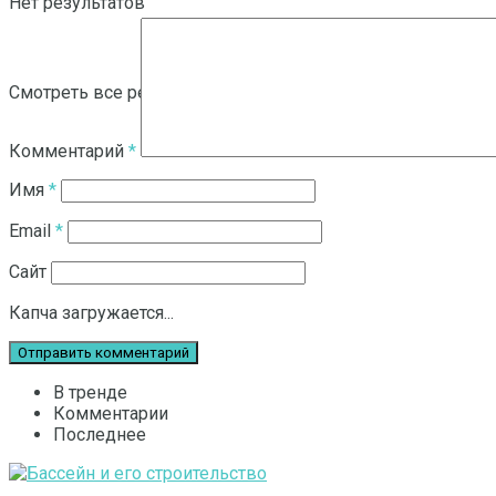
Нет результатов
Смотреть все результаты
Комментарий
*
Имя
*
Email
*
Сайт
Капча загружается...
В тренде
Комментарии
Последнее