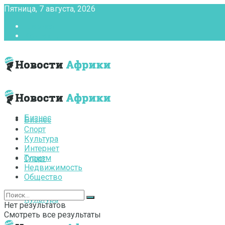
Пятница, 7 августа, 2026
Главная
Контакты
Бизнес
Бизнес
Спорт
Культура
Интернет
Туризм
Спорт
Недвижимость
Общество
Культура
Нет результатов
Смотреть все результаты