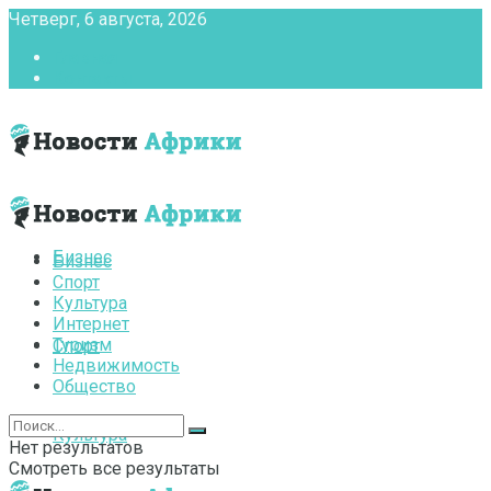
Четверг, 6 августа, 2026
Главная
Контакты
Бизнес
Бизнес
Спорт
Культура
Интернет
Туризм
Спорт
Недвижимость
Общество
Культура
Нет результатов
Смотреть все результаты