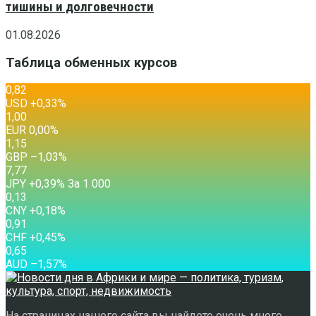
тишины и долговечности
01.08.2026
Таблица обменных курсов
0,82
USD
+0,33
%
1,00
EUR
0,00
%
1,15
GBP
–1,03
%
7,77
JPY
+0,39
%
За 1 000
0,13
CNY
+0,18
%
0,91
CHF
+0,45
%
0,65
AUD
–1,57
%
На страницах нашего сайта вы найдете очень много