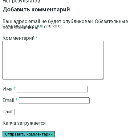
Нет результатов
Добавить комментарий
Ваш адрес email не будет опубликован.
Обязательные
Смотреть все результаты
поля помечены
*
Комментарий
*
Имя
*
Email
*
Сайт
Капча загружается...