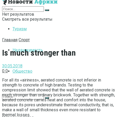
Интернет
Нет результатов
Смотреть все результаты
Туризм
Главная
Спорт
Недвижимость
Is much stronger than
30.05.2018
0
0
Общество
For all its «airiness», aerated concrete is not inferior in
strength to concrete of high brands.
Testing to the
compression limit showed that the wall of aerated concrete is
much stronger than ordinary brickwork. Together with strength,
aerated concrete carries heat and comfort into the house,
because its pores underestimate thermal conductivity, that is,
make a wall of small thickness even more resistant to
thermal losses.