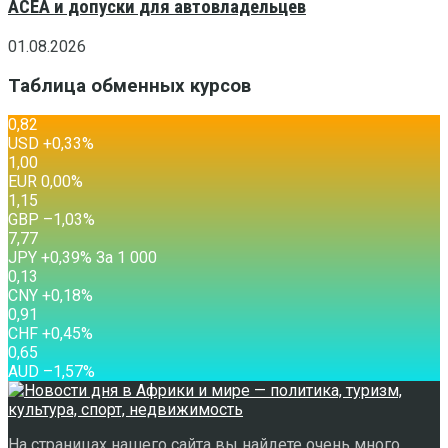
ACEA и допуски для автовладельцев
01.08.2026
Таблица обменных курсов
0,82
USD
+0,33
%
1,00
EUR
0,00
%
1,15
GBP
–1,03
%
7,77
JPY
+0,39
%
За 1 000
0,13
CNY
+0,18
%
0,91
CHF
+0,45
%
0,65
AUD
–1,57
%
На страницах нашего сайта вы найдете очень много