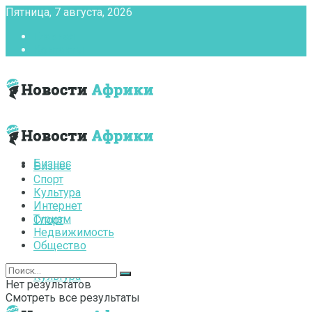
Пятница, 7 августа, 2026
Главная
Контакты
Бизнес
Бизнес
Спорт
Культура
Интернет
Туризм
Спорт
Недвижимость
Общество
Культура
Нет результатов
Смотреть все результаты