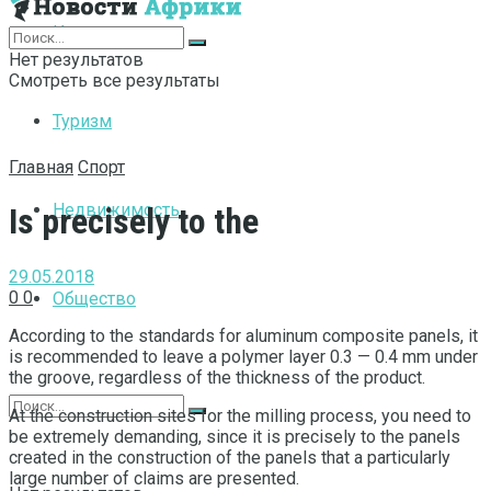
Интернет
Нет результатов
Смотреть все результаты
Туризм
Главная
Спорт
Недвижимость
Is precisely to the
29.05.2018
0
0
Общество
According to the standards for aluminum composite panels, it
is recommended to leave a polymer layer 0.3 — 0.4 mm under
the groove, regardless of the thickness of the product.
At the construction sites for the milling process, you need to
be extremely demanding, since it is precisely to the panels
created in the construction of the panels that a particularly
large number of claims are presented.