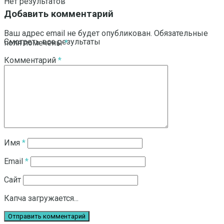
Нет результатов
Добавить комментарий
Ваш адрес email не будет опубликован.
Обязательные
Смотреть все результаты
поля помечены
*
Комментарий
*
Имя
*
Email
*
Сайт
Капча загружается...