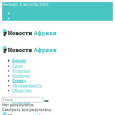
Четверг, 6 августа, 2026
Главная
Контакты
Бизнес
Бизнес
Спорт
Культура
Интернет
Туризм
Спорт
Недвижимость
Общество
Культура
Нет результатов
Смотреть все результаты