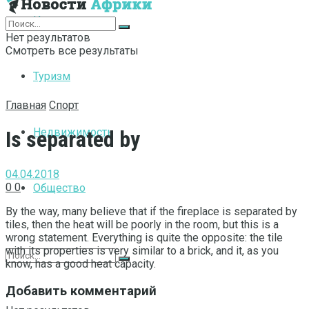
Интернет
Нет результатов
Смотреть все результаты
Туризм
Главная
Спорт
Недвижимость
Is separated by
04.04.2018
0
0
Общество
By the way, many believe that if the fireplace is separated by
tiles, then the heat will be poorly in the room, but this is a
wrong statement.
Everything is quite the opposite: the tile
with its properties is very similar to a brick, and it, as you
know, has a good heat capacity.
Добавить комментарий