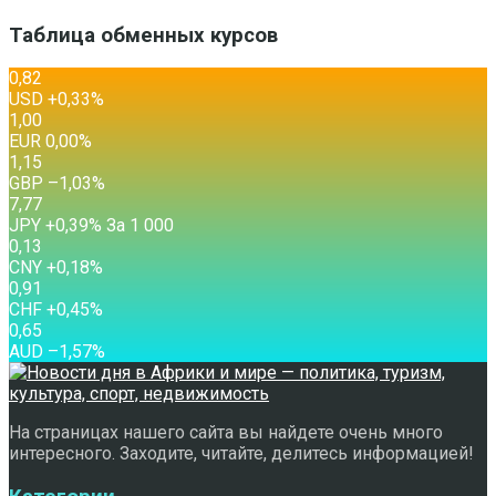
Таблица обменных курсов
0,82
USD
+0,33
%
1,00
EUR
0,00
%
1,15
GBP
–1,03
%
7,77
JPY
+0,39
%
За 1 000
0,13
CNY
+0,18
%
0,91
CHF
+0,45
%
0,65
AUD
–1,57
%
На страницах нашего сайта вы найдете очень много
интересного. Заходите, читайте, делитесь информацией!