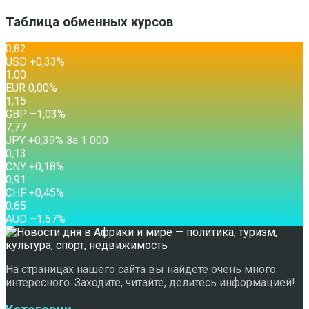
Таблица обменных курсов
0,82
USD
+0,33
%
1,00
EUR
0,00
%
1,15
GBP
–1,03
%
7,77
JPY
+0,39
%
За 1 000
0,13
CNY
+0,18
%
0,91
CHF
+0,45
%
0,65
AUD
–1,57
%
На страницах нашего сайта вы найдете очень много
интересного. Заходите, читайте, делитесь информацией!