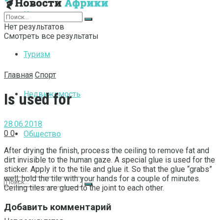
Интернет
Нет результатов
Смотреть все результаты
Туризм
Главная
Спорт
Недвижимость
Is used for
28.06.2018
0
0
Общество
After drying the finish, process the ceiling to remove fat and
dirt invisible to the human gaze.
A special glue is used for the
sticker. Apply it to the tile and glue it. So that the glue “grabs”
well, hold the tile with your hands for a couple of minutes.
Ceiling tiles are glued to the joint to each other.
Добавить комментарий