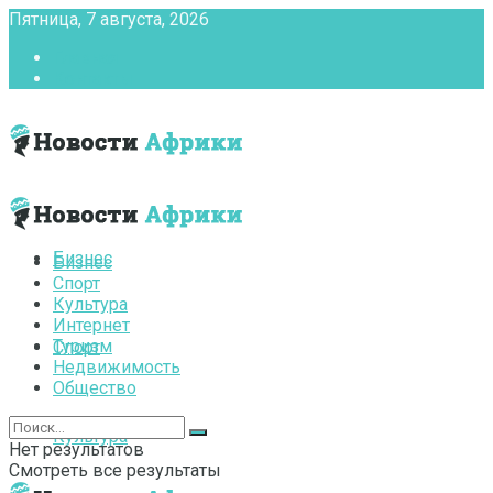
Пятница, 7 августа, 2026
Главная
Контакты
Бизнес
Бизнес
Спорт
Культура
Интернет
Туризм
Спорт
Недвижимость
Общество
Культура
Нет результатов
Смотреть все результаты