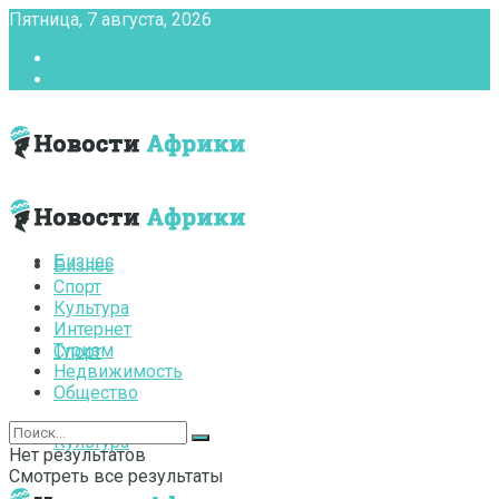
Пятница, 7 августа, 2026
Главная
Контакты
Бизнес
Бизнес
Спорт
Культура
Интернет
Туризм
Спорт
Недвижимость
Общество
Культура
Нет результатов
Смотреть все результаты