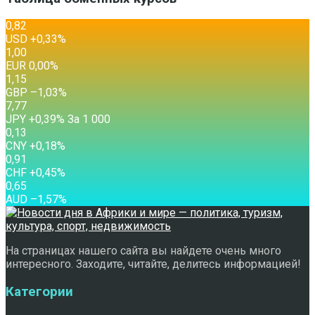
0,82
USD
+0,33
%
1,00
EUR
0,00
%
1,15
GBP
–1,03
%
7,77
JPY
+0,39
%
За 1 000
0,13
CNY
+0,18
%
0,91
CHF
+0,45
%
0,65
AUD
–1,57
%
На страницах нашего сайта вы найдете очень много
интересного. Заходите, читайте, делитесь информацией!
Категории