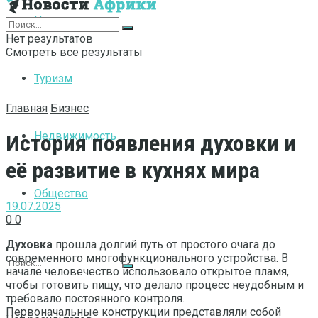
Интернет
Нет результатов
Смотреть все результаты
Туризм
Главная
Бизнес
Недвижимость
История появления духовки и
её развитие в кухнях мира
Общество
19.07.2025
0
0
Духовка
прошла долгий путь от простого очага до
современного многофункционального устройства. В
начале человечество использовало открытое пламя,
чтобы готовить пищу, что делало процесс неудобным и
требовало постоянного контроля.
Первоначальные конструкции представляли собой