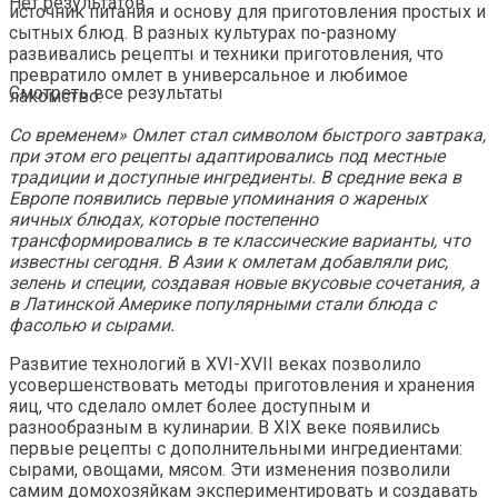
Нет результатов
источник питания и основу для приготовления простых и
сытных блюд. В разных культурах по-разному
развивались рецепты и техники приготовления, что
превратило омлет в универсальное и любимое
Смотреть все результаты
лакомство.
Со временем» Омлет стал символом быстрого завтрака,
при этом его рецепты адаптировались под местные
традиции и доступные ингредиенты. В средние века в
Европе появились первые упоминания о жареных
яичных блюдах, которые постепенно
трансформировались в те классические варианты, что
известны сегодня. В Азии к омлетам добавляли рис,
зелень и специи, создавая новые вкусовые сочетания, а
в Латинской Америке популярными стали блюда с
фасолью и сырами.
Развитие технологий в XVI-XVII веках позволило
усовершенствовать методы приготовления и хранения
яиц, что сделало омлет более доступным и
разнообразным в кулинарии. В XIX веке появились
первые рецепты с дополнительными ингредиентами:
сырами, овощами, мясом. Эти изменения позволили
самим домохозяйкам экспериментировать и создавать