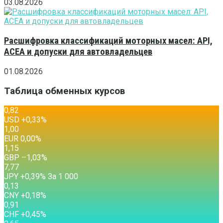
03.08.2026
Расшифровка классификаций моторных масел: API,
ACEA и допуски для автовладельцев
01.08.2026
Таблица обменных курсов
0,82
USD
+0,33
%
1,00
EUR
0,00
%
1,15
GBP
–1,03
%
7,77
JPY
+0,39
%
За 1 000
0,13
CNY
+0,18
%
0,91
CHF
+0,45
%