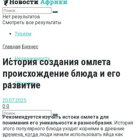
Интернет
Нет результатов
Смотреть все результаты
Туризм
Главная
Бизнес
Недвижимость
История создания омлета
происхождение блюда и его
развитие
Общество
20.07.2025
0
0
Рекомендуется изучить истоки омлета для
понимания его уникальности и разнообразия.
История
этого популярного блюда уходит корнями в древние
времена, когда люди начали использовать яйца как