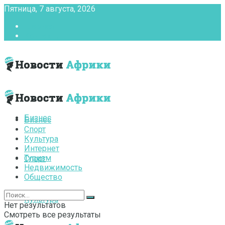
Пятница, 7 августа, 2026
Главная
Контакты
Бизнес
Бизнес
Спорт
Культура
Интернет
Туризм
Спорт
Недвижимость
Общество
Культура
Нет результатов
Смотреть все результаты