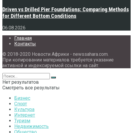
Driven vs Drilled Pier Foundations: Comparing Methods
for Different Bottom Conditions
06.08.2026
Главная
Контакты
© 2018-2020 Новости Африки - newssahara.com.
При копировании материалов требуется указание
активной и индексируемой ссылки на сайт.
Нет результатов
Смотреть все результаты
Бизнес
Спорт
Культура
Интернет
Туризм
Недвижимость
Общество